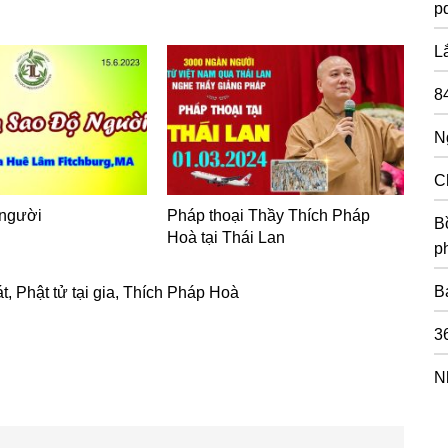
pd
L
8
N
C
 người
Pháp thoại Thầy Thích Pháp
Bồ
Hoà tại Thái Lan
p
B
át
,
Phật tử tại gia
,
Thích Pháp Hoà
3
N