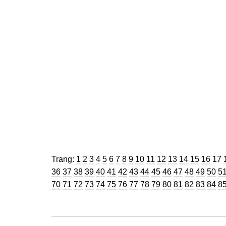
Trang
Trang
Trang
Trang
Trang
Trang
Trang
Trang
Trang
Trang
Trang
Trang
Trang
Trang
Trang
Trang
Tra
Trang:
1
2
3
4
5
6
7
8
9
10
11
12
13
14
15
16
17
Trang
Trang
Trang
Trang
Trang
Trang
Trang
Trang
Trang
Trang
Trang
Trang
Trang
Tran
Tr
36
37
38
39
40
41
42
43
44
45
46
47
48
49
50
5
Trang
Trang
Trang
Trang
Trang
Trang
Trang
Trang
Trang
Trang
Trang
Trang
Trang
Tran
Tr
70
71
72
73
74
75
76
77
78
79
80
81
82
83
84
8