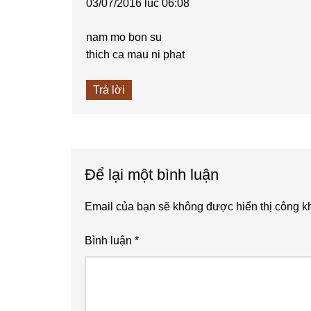
03/07/2016 lúc 06:08
nam mo bon su
thich ca mau ni phat
Trả lời
Để lại một bình luận
Email của bạn sẽ không được hiển thị công kh
Bình luận
*