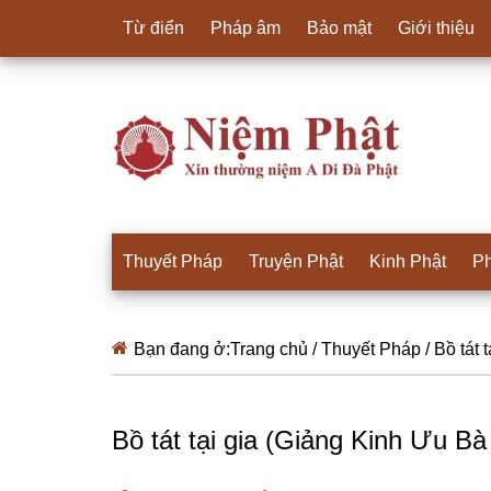
Từ điển
Pháp âm
Bảo mật
Giới thiệu
Thuyết Pháp
Truyện Phật
Kinh Phật
Ph
Bạn đang ở:
Trang chủ
/
Thuyết Pháp
/
Bồ tát 
Bồ tát tại gia (Giảng Kinh Ưu B