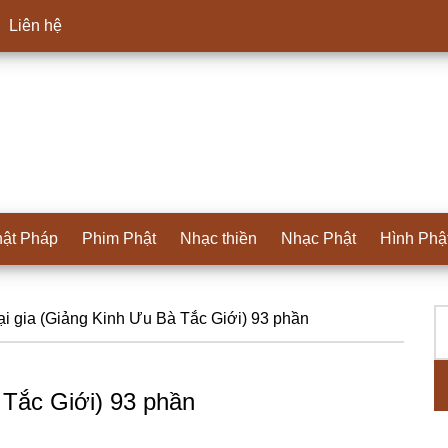
Liên hệ
ật Pháp
Phim Phật
Nhạc thiền
Nhạc Phật
Hình Phậ
T
S
tại gia (Giảng Kinh Ưu Bà Tắc Giới) 93 phần
ki
c
à Tắc Giới) 93 phần