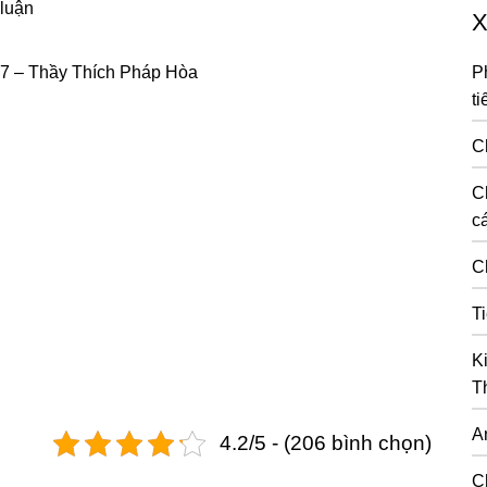
 luận
X
7 – Thầy Thích Pháp Hòa
P
ti
C
C
cá
C
T
K
T
A
4.2/5 - (206 bình chọn)
C