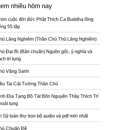
em nhiều hôm nay
him cuộc đời đức Phật Thích Ca Buddha lồng
ếng 55 tập
hú Lăng Nghiêm (Thần Chú Thủ Lăng Nghiêm)
hú Đại Bi (Bản chuẩn) Nguồn gốc, ý nghĩa và
ch trì tụng
hú Vãng Sanh
iêu Tai Cát Tường Thần Chú
inh Địa Tạng Bồ Tát Bổn Nguyện Thầy Thích Trí
hoát tụng
n Sỹ toàn thư trọn bộ audio và pdf mới nhất
hú Chuẩn Đề