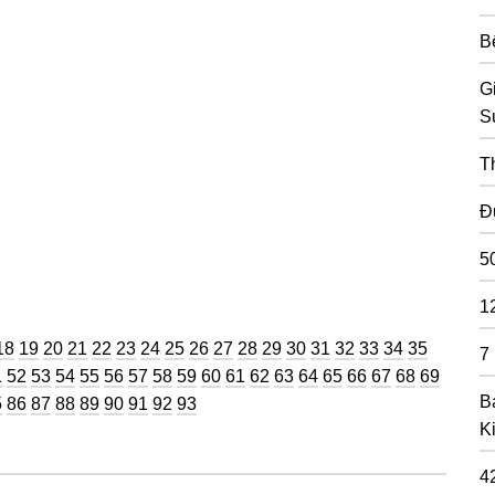
B
G
S
T
Đ
5
1
ng
Trang
Trang
Trang
Trang
Trang
Trang
Trang
Trang
Trang
Trang
Trang
Trang
Trang
Trang
Trang
Trang
Trang
Trang
Trang
18
19
20
21
22
23
24
25
26
27
28
29
30
31
32
33
34
35
7
g
ang
Trang
Trang
Trang
Trang
Trang
Trang
Trang
Trang
Trang
Trang
Trang
Trang
Trang
Trang
Trang
Trang
Trang
Trang
Trang
1
52
53
54
55
56
57
58
59
60
61
62
63
64
65
66
67
68
69
B
g
ang
Trang
Trang
Trang
Trang
Trang
Trang
Trang
Trang
5
86
87
88
89
90
91
92
93
K
4