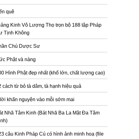
ến quê
iảng Kinh Vô Lượng Thọ trọn bộ 188 tập Pháp
ư Tịnh Không
hần Chú Dược Sư
ức Phật và nàng
00 Hình Phật đẹp nhất (khổ lớn, chất lượng cao)
2 cách từ bỏ tà dâm, tà hạnh hiệu quả
 lời khấn nguyện vào mỗi sớm mai
át Nhã Tâm Kinh (Bát Nhã Ba La Mật Đa Tâm
inh)
23 câu Kinh Pháp Cú có hình ảnh minh hoạ (file