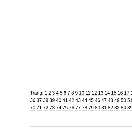
Trang
Trang
Trang
Trang
Trang
Trang
Trang
Trang
Trang
Trang
Trang
Trang
Trang
Trang
Trang
Trang
Tra
Trang:
1
2
3
4
5
6
7
8
9
10
11
12
13
14
15
16
17
Trang
Trang
Trang
Trang
Trang
Trang
Trang
Trang
Trang
Trang
Trang
Trang
Trang
Tran
Tr
36
37
38
39
40
41
42
43
44
45
46
47
48
49
50
5
Trang
Trang
Trang
Trang
Trang
Trang
Trang
Trang
Trang
Trang
Trang
Trang
Trang
Tran
Tr
70
71
72
73
74
75
76
77
78
79
80
81
82
83
84
8