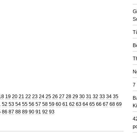
G
S
T
B
T
N
7
ng
Trang
Trang
Trang
Trang
Trang
Trang
Trang
Trang
Trang
Trang
Trang
Trang
Trang
Trang
Trang
Trang
Trang
Trang
Trang
18
19
20
21
22
23
24
25
26
27
28
29
30
31
32
33
34
35
B
g
ang
Trang
Trang
Trang
Trang
Trang
Trang
Trang
Trang
Trang
Trang
Trang
Trang
Trang
Trang
Trang
Trang
Trang
Trang
Trang
1
52
53
54
55
56
57
58
59
60
61
62
63
64
65
66
67
68
69
K
g
ang
Trang
Trang
Trang
Trang
Trang
Trang
Trang
Trang
5
86
87
88
89
90
91
92
93
4
pd