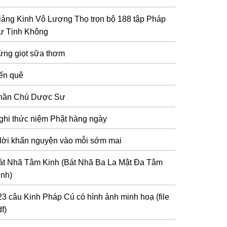
iảng Kinh Vô Lượng Thọ trọn bộ 188 tập Pháp
ư Tịnh Không
ừng giọt sữa thơm
ến quê
hần Chú Dược Sư
ghi thức niệm Phật hàng ngày
 lời khấn nguyện vào mỗi sớm mai
át Nhã Tâm Kinh (Bát Nhã Ba La Mật Đa Tâm
inh)
23 câu Kinh Pháp Cú có hình ảnh minh hoạ (file
f)