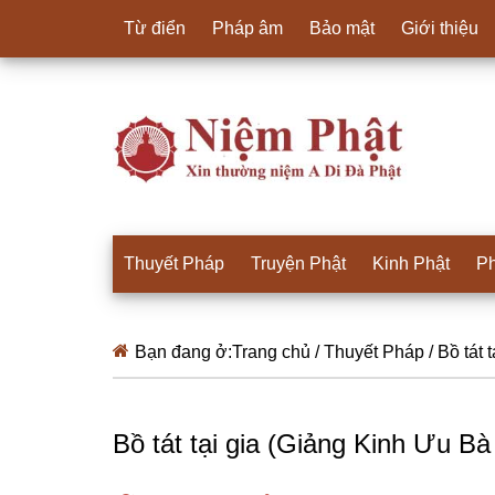
Từ điển
Pháp âm
Bảo mật
Giới thiệu
Thuyết Pháp
Truyện Phật
Kinh Phật
Ph
Bạn đang ở:
Trang chủ
/
Thuyết Pháp
/
Bồ tát 
Bồ tát tại gia (Giảng Kinh Ưu B