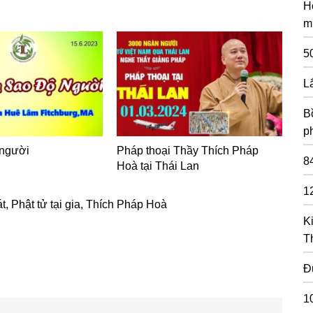
H
m
5
L
Bồ
p
 người
Pháp thoại Thầy Thích Pháp
8
Hoà tại Thái Lan
1
át
,
Phật tử tại gia
,
Thích Pháp Hoà
K
T
Đ
1