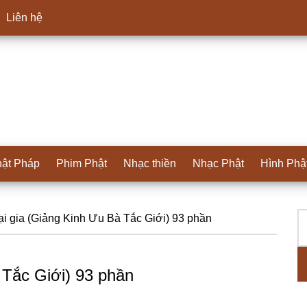
Liên hệ
ật Pháp
Phim Phật
Nhạc thiền
Nhạc Phật
Hình Phậ
T
S
tại gia (Giảng Kinh Ưu Bà Tắc Giới) 93 phần
ki
c
à Tắc Giới) 93 phần