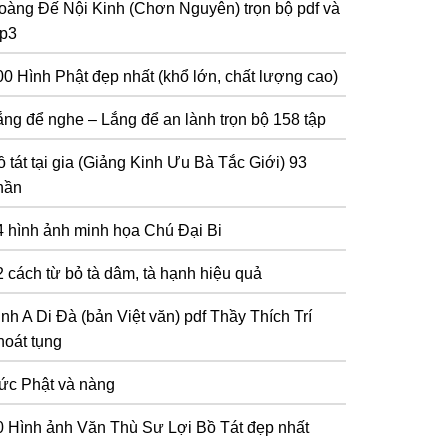
oàng Đế Nội Kinh (Chơn Nguyên) trọn bộ pdf và
p3
00 Hình Phật đẹp nhất (khổ lớn, chất lượng cao)
ắng để nghe – Lắng để an lành trọn bộ 158 tập
 tát tại gia (Giảng Kinh Ưu Bà Tắc Giới) 93
hần
4 hình ảnh minh họa Chú Đại Bi
2 cách từ bỏ tà dâm, tà hạnh hiệu quả
inh A Di Đà (bản Việt văn) pdf Thầy Thích Trí
hoát tụng
ức Phật và nàng
0 Hình ảnh Văn Thù Sư Lợi Bồ Tát đẹp nhất