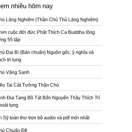
em nhiều hôm nay
hú Lăng Nghiêm (Thần Chú Thủ Lăng Nghiêm)
him cuộc đời đức Phật Thích Ca Buddha lồng
ếng 55 tập
hú Đại Bi (Bản chuẩn) Nguồn gốc, ý nghĩa và
ch trì tụng
hú Vãng Sanh
iêu Tai Cát Tường Thần Chú
inh Địa Tạng Bồ Tát Bổn Nguyện Thầy Thích Trí
hoát tụng
n Sỹ toàn thư trọn bộ audio và pdf mới nhất
hú Chuẩn Đề