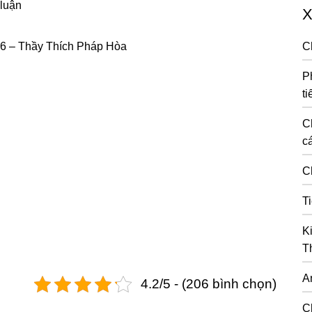
 luận
X
6 – Thầy Thích Pháp Hòa
C
P
ti
C
cá
C
T
K
T
A
4.2/5 - (206 bình chọn)
C