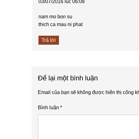
03/07/2016 lúc 06:08
nam mo bon su
thich ca mau ni phat
Trả lời
Để lại một bình luận
Email của bạn sẽ không được hiển thị công kh
Bình luận
*