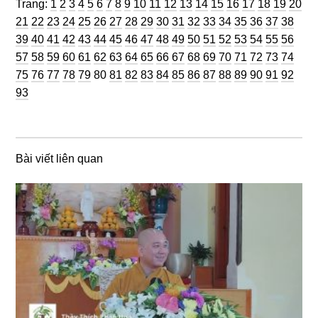
Trang
Trang
Trang
Trang
Trang
Trang
Trang
Trang
Trang
Trang
Trang
Trang
Trang
Trang
Trang
Trang
Trang
Trang
Trang
Trang
Trang:
1
2
3
4
5
6
7
8
9
10
11
12
13
14
15
16
17
18
19
20
Trang
Trang
Trang
Trang
Trang
Trang
Trang
Trang
Trang
Trang
Trang
Trang
Trang
Trang
Trang
Trang
Trang
Trang
Tran
21
22
23
24
25
26
27
28
29
30
31
32
33
34
35
36
37
38
Trang
Trang
Trang
Trang
Trang
Trang
Trang
Trang
Trang
Trang
Trang
Trang
Trang
Trang
Trang
Trang
Trang
Tran
39
40
41
42
43
44
45
46
47
48
49
50
51
52
53
54
55
56
Trang
Trang
Trang
Trang
Trang
Trang
Trang
Trang
Trang
Trang
Trang
Trang
Trang
Trang
Trang
Trang
Trang
Tran
57
58
59
60
61
62
63
64
65
66
67
68
69
70
71
72
73
74
Trang
Trang
Trang
Trang
Trang
Trang
Trang
Trang
Trang
Trang
Trang
Trang
Trang
Trang
Trang
Trang
Trang
Tran
75
76
77
78
79
80
81
82
83
84
85
86
87
88
89
90
91
92
93
Bài viết liên quan