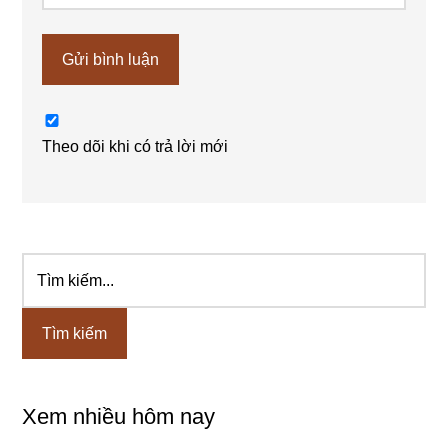
Theo dõi khi có trả lời mới
Tìm
Sidebar
kiếm...
chính
Xem nhiều hôm nay