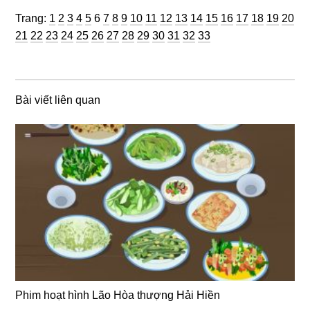
Trang
Trang
Trang
Trang
Trang
Trang
Trang
Trang
Trang
Trang
Trang
Trang
Trang
Trang
Trang
Trang
Trang
Trang
Trang
Trang
Trang:
1
2
3
4
5
6
7
8
9
10
11
12
13
14
15
16
17
18
19
20
Trang
Trang
Trang
Trang
Trang
Trang
Trang
Trang
Trang
Trang
Trang
Trang
Trang
21
22
23
24
25
26
27
28
29
30
31
32
33
Bài viết liên quan
Phim hoạt hình Lão Hòa thượng Hải Hiền