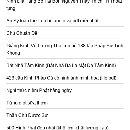
Kinh Địa Tạng Bồ Tát Bổn Nguyện Thầy Thích Trí Thoát
tụng
An Sỹ toàn thư trọn bộ audio và pdf mới nhất
Chú Chuẩn Đề
Giảng Kinh Vô Lượng Thọ trọn bộ 188 tập Pháp Sư Tịnh
Không
Bát Nhã Tâm Kinh (Bát Nhã Ba La Mật Đa Tâm Kinh)
423 câu Kinh Pháp Cú có hình ảnh minh hoạ (file pdf)
Nghi thức niệm Phật hàng ngày
Từng giọt sữa thơm
Thần Chú Dược Sư
500 Hình Phật đẹp nhất (khổ lớn, chất lượng cao)