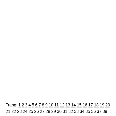
Trang
Trang
Trang
Trang
Trang
Trang
Trang
Trang
Trang
Trang
Trang
Trang
Trang
Trang
Trang
Trang
Trang
Trang
Trang
Trang
Trang:
1
2
3
4
5
6
7
8
9
10
11
12
13
14
15
16
17
18
19
20
Trang
Trang
Trang
Trang
Trang
Trang
Trang
Trang
Trang
Trang
Trang
Trang
Trang
Trang
Trang
Trang
Trang
Trang
Tran
21
22
23
24
25
26
27
28
29
30
31
32
33
34
35
36
37
38