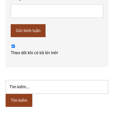
Theo dõi khi có trả lời mới
Tìm
Sidebar
kiếm...
chính