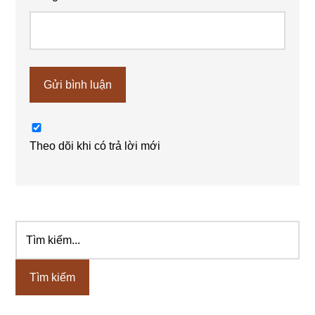
Theo dõi khi có trả lời mới
Tìm
Sidebar
kiếm...
chính