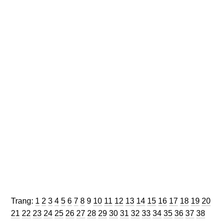
Trang
Trang
Trang
Trang
Trang
Trang
Trang
Trang
Trang
Trang
Trang
Trang
Trang
Trang
Trang
Trang
Trang
Trang
Trang
Trang
Trang:
1
2
3
4
5
6
7
8
9
10
11
12
13
14
15
16
17
18
19
20
Trang
Trang
Trang
Trang
Trang
Trang
Trang
Trang
Trang
Trang
Trang
Trang
Trang
Trang
Trang
Trang
Trang
Trang
Tran
21
22
23
24
25
26
27
28
29
30
31
32
33
34
35
36
37
38