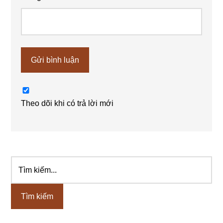
Theo dõi khi có trả lời mới
Tìm
Sidebar
kiếm...
chính