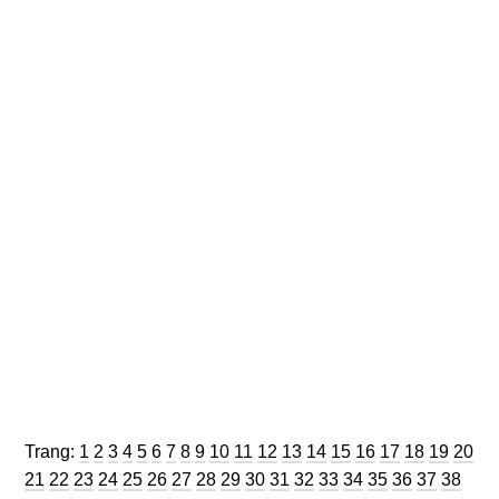
Trang
Trang
Trang
Trang
Trang
Trang
Trang
Trang
Trang
Trang
Trang
Trang
Trang
Trang
Trang
Trang
Trang
Trang
Trang
Trang
Trang:
1
2
3
4
5
6
7
8
9
10
11
12
13
14
15
16
17
18
19
20
Trang
Trang
Trang
Trang
Trang
Trang
Trang
Trang
Trang
Trang
Trang
Trang
Trang
Trang
Trang
Trang
Trang
Trang
Tran
21
22
23
24
25
26
27
28
29
30
31
32
33
34
35
36
37
38