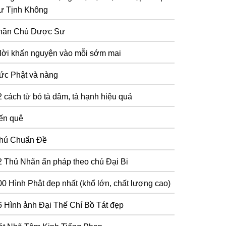
ư Tịnh Không
hần Chú Dược Sư
 lời khấn nguyện vào mỗi sớm mai
ức Phật và nàng
2 cách từ bỏ tà dâm, tà hạnh hiệu quả
ến quê
hú Chuẩn Đề
2 Thủ Nhãn ấn pháp theo chú Đại Bi
00 Hình Phật đẹp nhất (khổ lớn, chất lượng cao)
6 Hình ảnh Đại Thế Chí Bồ Tát đẹp