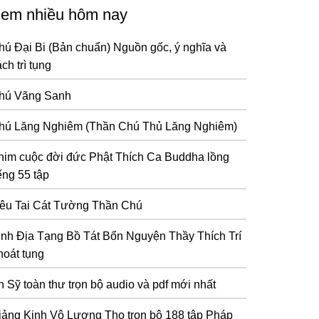
em nhiều hôm nay
hú Đại Bi (Bản chuẩn) Nguồn gốc, ý nghĩa và
ch trì tụng
hú Vãng Sanh
hú Lăng Nghiêm (Thần Chú Thủ Lăng Nghiêm)
him cuộc đời đức Phật Thích Ca Buddha lồng
ếng 55 tập
iêu Tai Cát Tường Thần Chú
inh Địa Tạng Bồ Tát Bổn Nguyện Thầy Thích Trí
hoát tụng
n Sỹ toàn thư trọn bộ audio và pdf mới nhất
iảng Kinh Vô Lượng Thọ trọn bộ 188 tập Pháp