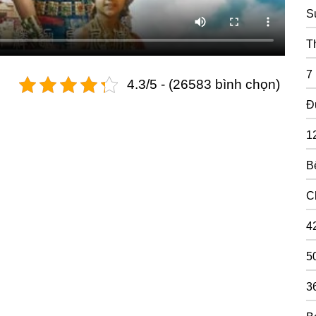
S
T
7
4.3/5 - (26583 bình chọn)
Đ
1
B
C
4
5
3