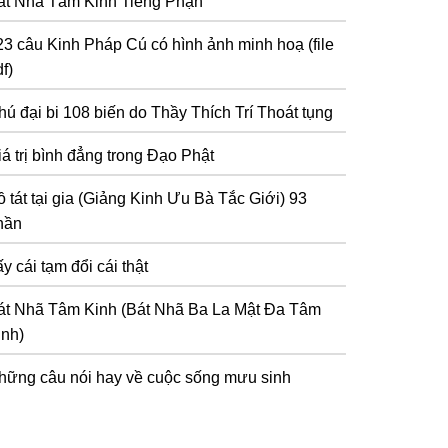
át Nhã Tâm Kinh Tiếng Phạn
23 câu Kinh Pháp Cú có hình ảnh minh hoạ (file
f)
hú đại bi 108 biến do Thầy Thích Trí Thoát tụng
iá trị bình đẳng trong Đạo Phật
 tát tại gia (Giảng Kinh Ưu Bà Tắc Giới) 93
hần
y cái tạm đổi cái thật
át Nhã Tâm Kinh (Bát Nhã Ba La Mật Đa Tâm
inh)
hững câu nói hay về cuộc sống mưu sinh