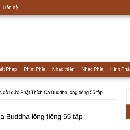
Liên hệ
ật Pháp
Phim Phật
Nhạc thiền
Nhạc Phật
Hình Phậ
T
S
 đời đức Phật Thích Ca Buddha lồng tiếng 55 tập
ki
c
a Buddha lồng tiếng 55 tập