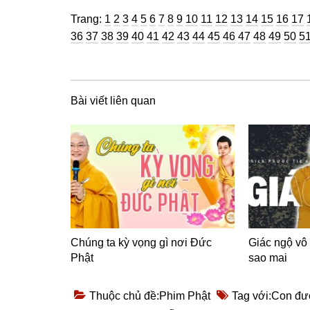
Trang
Trang
Trang
Trang
Trang
Trang
Trang
Trang
Trang
Trang
Trang
Trang
Trang
Trang
Trang
Trang
Tra
Trang:
1
2
3
4
5
6
7
8
9
10
11
12
13
14
15
16
17
Trang
Trang
Trang
Trang
Trang
Trang
Trang
Trang
Trang
Trang
Trang
Trang
Trang
Tran
Tr
36
37
38
39
40
41
42
43
44
45
46
47
48
49
50
5
Bài viết liên quan
Chúng ta kỳ vọng gì nơi Đức
Giác ngộ vô
Phật
sao mai
Thuộc chủ đề:
Phim Phật
Tag với:
Con đư