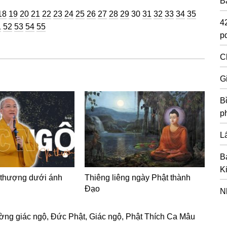
B
ng
Trang
Trang
Trang
Trang
Trang
Trang
Trang
Trang
Trang
Trang
Trang
Trang
Trang
Trang
Trang
Trang
Trang
Trang
Trang
18
19
20
21
22
23
24
25
26
27
28
29
30
31
32
33
34
35
4
g
ang
Trang
Trang
Trang
Trang
1
52
53
54
55
pd
C
G
Bồ
p
Lấ
B
K
 thượng dưới ánh
Thiêng liêng ngày Phật thành
Đạo
N
ờng giác ngộ
,
Đức Phật
,
Giác ngộ
,
Phật Thích Ca Mâu