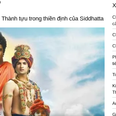
n
X
C
 Thành tựu trong thiền định của Siddhatta
cá
C
C
P
ti
T
K
T
A
G