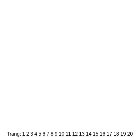
Trang
Trang
Trang
Trang
Trang
Trang
Trang
Trang
Trang
Trang
Trang
Trang
Trang
Trang
Trang
Trang
Trang
Trang
Trang
Trang
Trang:
1
2
3
4
5
6
7
8
9
10
11
12
13
14
15
16
17
18
19
20