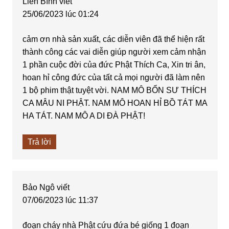
Liên Bình
viết
25/06/2023 lúc 01:24
cảm ơn nhà sản xuất, các diễn viên đã thể hiện rất
thành công các vai diễn giúp người xem cảm nhận
1 phần cuộc đời của đức Phật Thích Ca, Xin tri ân,
hoan hỉ công đức của tất cả mọi người đã làm nên
1 bộ phim thật tuyệt vời. NAM MÔ BỔN SƯ THÍCH
CA MÂU NI PHẬT. NAM MÔ HOAN HỈ BỒ TÁT MA
HA TÁT. NAM MÔ A DI ĐÀ PHẬT!
Trả lời
Bảo Ngô
viết
07/06/2023 lúc 11:37
đoạn cháy nhà Phật cứu đứa bé giống 1 đoạn