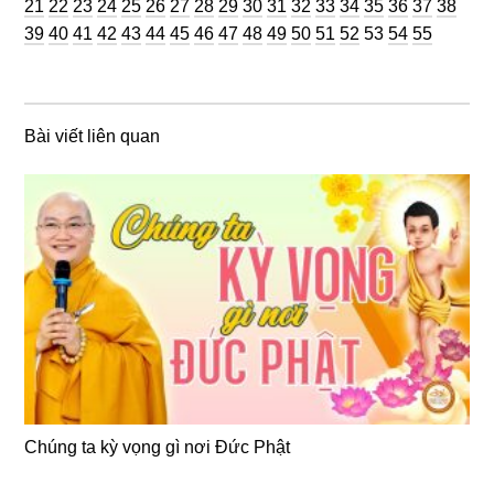
Trang
Trang
Trang
Trang
Trang
Trang
Trang
Trang
Trang
Trang
Trang
Trang
Trang
Trang
Trang
Trang
Trang
Trang
Tran
21
22
23
24
25
26
27
28
29
30
31
32
33
34
35
36
37
38
Trang
Trang
Trang
Trang
Trang
Trang
Trang
Trang
Trang
Trang
Trang
Trang
Trang
Trang
Trang
Trang
39
40
41
42
43
44
45
46
47
48
49
50
51
52
53
54
55
Bài viết liên quan
Chúng ta kỳ vọng gì nơi Đức Phật