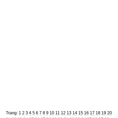
Trang
Trang
Trang
Trang
Trang
Trang
Trang
Trang
Trang
Trang
Trang
Trang
Trang
Trang
Trang
Trang
Trang
Trang
Trang
Trang
Trang:
1
2
3
4
5
6
7
8
9
10
11
12
13
14
15
16
17
18
19
20