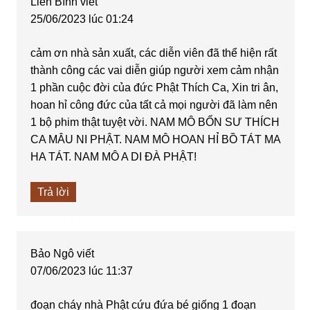
Liên Bình
viết
25/06/2023 lúc 01:24
cảm ơn nhà sản xuất, các diễn viên đã thể hiện rất
thành công các vai diễn giúp người xem cảm nhận
1 phần cuộc đời của đức Phật Thích Ca, Xin tri ân,
hoan hỉ công đức của tất cả mọi người đã làm nên
1 bộ phim thật tuyệt vời. NAM MÔ BỔN SƯ THÍCH
CA MÂU NI PHẬT. NAM MÔ HOAN HỈ BỒ TÁT MA
HA TÁT. NAM MÔ A DI ĐÀ PHẬT!
Trả lời
Bảo Ngô
viết
07/06/2023 lúc 11:37
đoạn cháy nhà Phật cứu đứa bé giống 1 đoạn