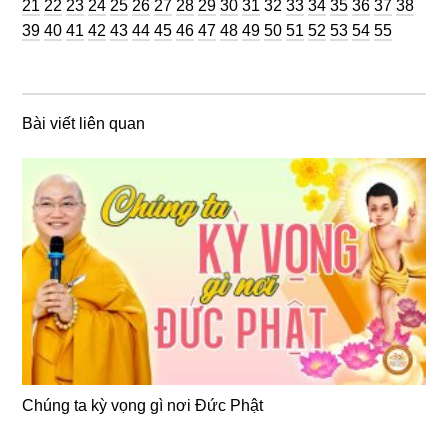
Trang
Trang
Trang
Trang
Trang
Trang
Trang
Trang
Trang
Trang
Trang
Trang
Trang
Trang
Trang
Trang
Trang
Trang
Tran
21
22
23
24
25
26
27
28
29
30
31
32
33
34
35
36
37
38
Trang
Trang
Trang
Trang
Trang
Trang
Trang
Trang
Trang
Trang
Trang
Trang
Trang
Trang
Trang
Trang
39
40
41
42
43
44
45
46
47
48
49
50
51
52
53
54
55
Bài viết liên quan
Chúng ta kỳ vọng gì nơi Đức Phật