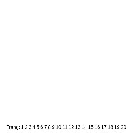
Trang
Trang
Trang
Trang
Trang
Trang
Trang
Trang
Trang
Trang
Trang
Trang
Trang
Trang
Trang
Trang
Trang
Trang
Trang
Trang
Trang:
1
2
3
4
5
6
7
8
9
10
11
12
13
14
15
16
17
18
19
20