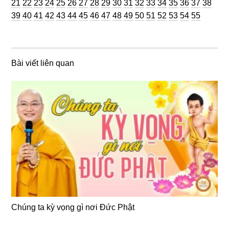
Trang
Trang
Trang
Trang
Trang
Trang
Trang
Trang
Trang
Trang
Trang
Trang
Trang
Trang
Trang
Trang
Trang
Trang
Tran
21
22
23
24
25
26
27
28
29
30
31
32
33
34
35
36
37
38
Trang
Trang
Trang
Trang
Trang
Trang
Trang
Trang
Trang
Trang
Trang
Trang
Trang
Trang
Trang
Trang
39
40
41
42
43
44
45
46
47
48
49
50
51
52
53
54
55
Bài viết liên quan
Chúng ta kỳ vọng gì nơi Đức Phật