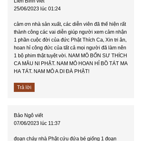
Liên Bình
viết
25/06/2023 lúc 01:24
cảm ơn nhà sản xuất, các diễn viên đã thể hiện rất
thành công các vai diễn giúp người xem cảm nhận
1 phần cuộc đời của đức Phật Thích Ca, Xin tri ân,
hoan hỉ công đức của tất cả mọi người đã làm nên
1 bộ phim thật tuyệt vời. NAM MÔ BỔN SƯ THÍCH
CA MÂU NI PHẬT. NAM MÔ HOAN HỈ BỒ TÁT MA
HA TÁT. NAM MÔ A DI ĐÀ PHẬT!
Trả lời
Bảo Ngô
viết
07/06/2023 lúc 11:37
đoạn cháy nhà Phật cứu đứa bé giống 1 đoạn