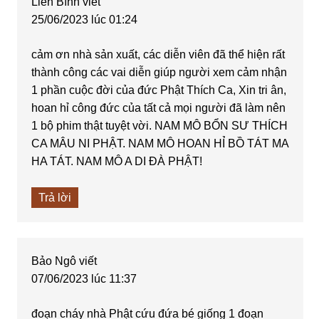
Liên Bình
viết
25/06/2023 lúc 01:24
cảm ơn nhà sản xuất, các diễn viên đã thể hiện rất
thành công các vai diễn giúp người xem cảm nhận
1 phần cuộc đời của đức Phật Thích Ca, Xin tri ân,
hoan hỉ công đức của tất cả mọi người đã làm nên
1 bộ phim thật tuyệt vời. NAM MÔ BỔN SƯ THÍCH
CA MÂU NI PHẬT. NAM MÔ HOAN HỈ BỒ TÁT MA
HA TÁT. NAM MÔ A DI ĐÀ PHẬT!
Trả lời
Bảo Ngô
viết
07/06/2023 lúc 11:37
đoạn cháy nhà Phật cứu đứa bé giống 1 đoạn