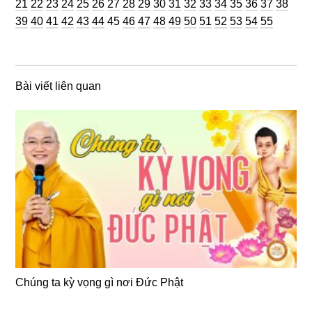
Trang
Trang
Trang
Trang
Trang
Trang
Trang
Trang
Trang
Trang
Trang
Trang
Trang
Trang
Trang
Trang
Trang
Trang
Tran
21
22
23
24
25
26
27
28
29
30
31
32
33
34
35
36
37
38
Trang
Trang
Trang
Trang
Trang
Trang
Trang
Trang
Trang
Trang
Trang
Trang
Trang
Trang
Trang
Trang
39
40
41
42
43
44
45
46
47
48
49
50
51
52
53
54
55
Bài viết liên quan
Chúng ta kỳ vọng gì nơi Đức Phật