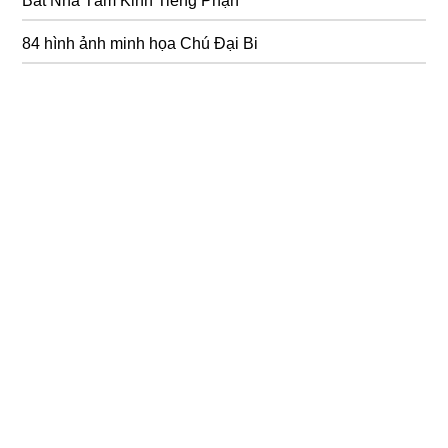
Bát Nhã Tâm Kinh Tiếng Phạn
84 hình ảnh minh họa Chú Đại Bi
Bát Nhã Tâm Kinh (Bát Nhã Ba La Mật Đa Tâm Kinh)
Bồ tát tại gia (Giảng Kinh Ưu Bà Tắc Giới) 93 phần
Chú đại bi 108 biến do Thầy Thích Trí Thoát tụng
Lắng để nghe – Lắng để an lành trọn bộ 158 tập
Từng giọt sữa thơm
Những câu nói hay về cuộc sống mưu sinh
36 Hình ảnh Đại Thế Chí Bồ Tát đẹp
423 câu Kinh Pháp Cú có hình ảnh minh hoạ (file pdf)