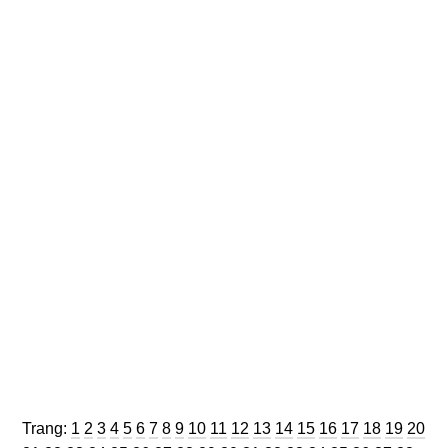
Trang
Trang
Trang
Trang
Trang
Trang
Trang
Trang
Trang
Trang
Trang
Trang
Trang
Trang
Trang
Trang
Trang
Trang
Trang
Trang
Trang:
1
2
3
4
5
6
7
8
9
10
11
12
13
14
15
16
17
18
19
20