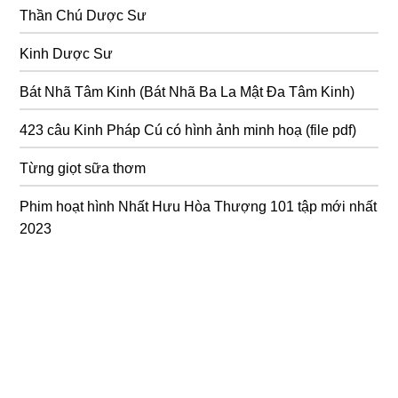
Thần Chú Dược Sư
Kinh Dược Sư
Bát Nhã Tâm Kinh (Bát Nhã Ba La Mật Đa Tâm Kinh)
423 câu Kinh Pháp Cú có hình ảnh minh hoạ (file pdf)
Từng giọt sữa thơm
Phim hoạt hình Nhất Hưu Hòa Thượng 101 tập mới nhất
2023
Bồ tát tại gia (Giảng Kinh Ưu Bà Tắc Giới) 93 phần
Bát Nhã Tâm Kinh Tiếng Phạn
12 cách từ bỏ tà dâm, tà hạnh hiệu quả
Nghi thức niệm Phật hàng ngày