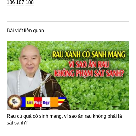
Trang
Trang
186
187
188
Bài viết liên quan
Rau củ quả có sinh mạng, vì sao ăn rau không phải là
sát sanh?