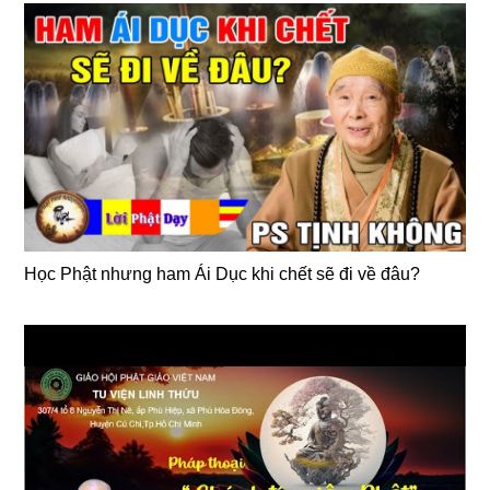
Học Phật nhưng ham Ái Dục khi chết sẽ đi về đâu?