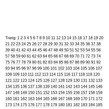
Trang
Trang
Trang
Trang
Trang
Trang
Trang
Trang
Trang
Trang
Trang
Trang
Trang
Trang
Trang
Trang
Trang
Trang
Trang
Trang
Trang:
1
2
3
4
5
6
7
8
9
10
11
12
13
14
15
16
17
18
19
20
Trang
Trang
Trang
Trang
Trang
Trang
Trang
Trang
Trang
Trang
Trang
Trang
Trang
Trang
Trang
Trang
Trang
Trang
Tran
21
22
23
24
25
26
27
28
29
30
31
32
33
34
35
36
37
38
Trang
Trang
Trang
Trang
Trang
Trang
Trang
Trang
Trang
Trang
Trang
Trang
Trang
Trang
Trang
Trang
Trang
Tran
39
40
41
42
43
44
45
46
47
48
49
50
51
52
53
54
55
56
Trang
Trang
Trang
Trang
Trang
Trang
Trang
Trang
Trang
Trang
Trang
Trang
Trang
Trang
Trang
Trang
Trang
Tran
57
58
59
60
61
62
63
64
65
66
67
68
69
70
71
72
73
74
Trang
Trang
Trang
Trang
Trang
Trang
Trang
Trang
Trang
Trang
Trang
Trang
Trang
Trang
Trang
Trang
Trang
Tran
75
76
77
78
79
80
81
82
83
84
85
86
87
88
89
90
91
92
Trang
Trang
Trang
Trang
Trang
Trang
Trang
Trang
Trang
Trang
Trang
Trang
Trang
Trang
Tra
93
94
95
96
97
98
99
100
101
102
103
104
105
106
107
Trang
Trang
Trang
Trang
Trang
Trang
Trang
Trang
Trang
Trang
Trang
Trang
Tran
108
109
110
111
112
113
114
115
116
117
118
119
120
Trang
Trang
Trang
Trang
Trang
Trang
Trang
Trang
Trang
Trang
Trang
Trang
Tra
121
122
123
124
125
126
127
128
129
130
131
132
133
Trang
Trang
Trang
Trang
Trang
Trang
Trang
Trang
Trang
Trang
Trang
Trang
Tra
134
135
136
137
138
139
140
141
142
143
144
145
146
Trang
Trang
Trang
Trang
Trang
Trang
Trang
Trang
Trang
Trang
Trang
Trang
Tra
147
148
149
150
151
152
153
154
155
156
157
158
159
Trang
Trang
Trang
Trang
Trang
Trang
Trang
Trang
Trang
Trang
Trang
Trang
Tra
160
161
162
163
164
165
166
167
168
169
170
171
172
Trang
Trang
Trang
Trang
Trang
Trang
Trang
Trang
Trang
Trang
Trang
Trang
Tra
173
174
175
176
177
178
179
180
181
182
183
184
185