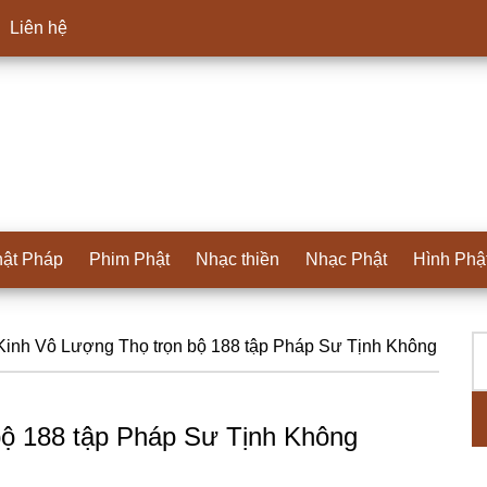
Liên hệ
ật Pháp
Phim Phật
Nhạc thiền
Nhạc Phật
Hình Phậ
T
S
inh Vô Lượng Thọ trọn bộ 188 tập Pháp Sư Tịnh Không
ki
c
bộ 188 tập Pháp Sư Tịnh Không