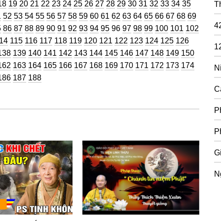
ng
Trang
Trang
Trang
Trang
Trang
Trang
Trang
Trang
Trang
Trang
Trang
Trang
Trang
Trang
Trang
Trang
Trang
Trang
Trang
18
19
20
21
22
23
24
25
26
27
28
29
30
31
32
33
34
35
T
g
ang
Trang
Trang
Trang
Trang
Trang
Trang
Trang
Trang
Trang
Trang
Trang
Trang
Trang
Trang
Trang
Trang
Trang
Trang
Trang
1
52
53
54
55
56
57
58
59
60
61
62
63
64
65
66
67
68
69
4
g
ang
Trang
Trang
Trang
Trang
Trang
Trang
Trang
Trang
Trang
Trang
Trang
Trang
Trang
Trang
Trang
Trang
Trang
5
86
87
88
89
90
91
92
93
94
95
96
97
98
99
100
101
102
rang
Trang
Trang
Trang
Trang
Trang
Trang
Trang
Trang
Trang
Trang
Trang
Trang
Trang
14
115
116
117
118
119
120
121
122
123
124
125
126
1
g
Trang
Trang
Trang
Trang
Trang
Trang
Trang
Trang
Trang
Trang
Trang
Trang
Trang
Trang
138
139
140
141
142
143
144
145
146
147
148
149
150
g
Trang
Trang
Trang
Trang
Trang
Trang
Trang
Trang
Trang
Trang
Trang
Trang
Trang
Trang
162
163
164
165
166
167
168
169
170
171
172
173
174
N
g
Trang
Trang
Trang
186
187
188
C
P
P
G
N