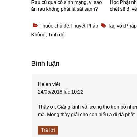
Rau củ quả có sinh mạng, vì sao
Học Phật nh
ăn rau không phải là sát sanh?
chết sẽ đi v
Thuộc chủ đề:
Thuyết Pháp
Tag với:
Pháp
Không
,
Tịnh độ
Reader
Bình luận
Interactions
Helen
viết
24/05/2018 lúc 10:22
Thầy ơi. Giảng kinh vô lượng thọ trọn bộ nh
mà. Mong thầy giải cho con hiểu a di đà phật
Trả lời