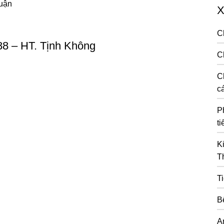
luận
X
C
88 – HT. Tịnh Không
C
C
cá
P
ti
K
T
T
B
A