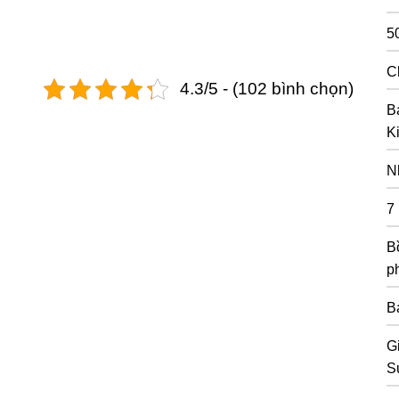
5
C
4.3/5 - (102 bình chọn)
B
K
N
7
Bồ
p
B
G
S