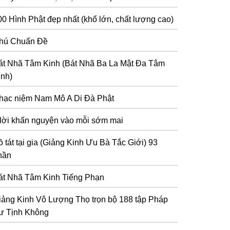
00 Hình Phật đẹp nhất (khổ lớn, chất lượng cao)
hú Chuẩn Đề
át Nhã Tâm Kinh (Bát Nhã Ba La Mật Đa Tâm
inh)
hạc niệm Nam Mô A Di Đà Phật
 lời khấn nguyện vào mỗi sớm mai
 tát tại gia (Giảng Kinh Ưu Bà Tắc Giới) 93
hần
át Nhã Tâm Kinh Tiếng Phạn
iảng Kinh Vô Lượng Thọ trọn bộ 188 tập Pháp
ư Tịnh Không