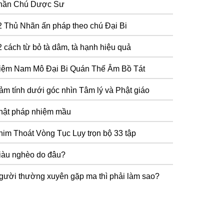
hần Chú Dược Sư
2 Thủ Nhãn ấn pháp theo chú Đại Bi
2 cách từ bỏ tà dâm, tà hạnh hiệu quả
iệm Nam Mô Đại Bi Quán Thế Âm Bồ Tát
ảm tính dưới góc nhìn Tâm lý và Phật giáo
hật pháp nhiệm mầu
him Thoát Vòng Tục Lụy trọn bộ 33 tập
iàu nghèo do đâu?
gười thường xuyên gặp ma thì phải làm sao?