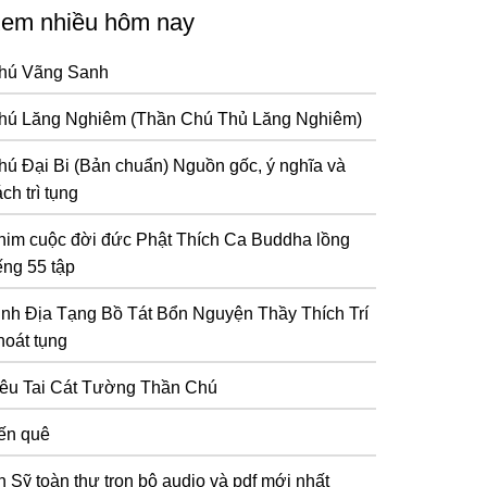
em nhiều hôm nay
hú Vãng Sanh
hú Lăng Nghiêm (Thần Chú Thủ Lăng Nghiêm)
hú Đại Bi (Bản chuẩn) Nguồn gốc, ý nghĩa và
ch trì tụng
him cuộc đời đức Phật Thích Ca Buddha lồng
ếng 55 tập
inh Địa Tạng Bồ Tát Bổn Nguyện Thầy Thích Trí
hoát tụng
iêu Tai Cát Tường Thần Chú
ến quê
n Sỹ toàn thư trọn bộ audio và pdf mới nhất