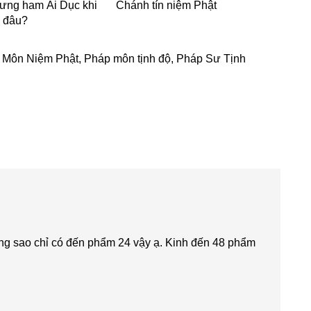
ưng ham Ái Dục khi
Chánh tín niệm Phật
ề đâu?
 Môn Niệm Phật
,
Pháp môn tịnh độ
,
Pháp Sư Tịnh
ưng sao chỉ có đến phẩm 24 vậy ạ. Kinh đến 48 phẩm