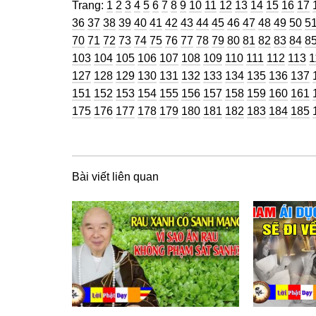
Trang
Trang
Trang
Trang
Trang
Trang
Trang
Trang
Trang
Trang
Trang
Trang
Trang
Trang
Trang
Trang
Tra
Trang:
1
2
3
4
5
6
7
8
9
10
11
12
13
14
15
16
17
Trang
Trang
Trang
Trang
Trang
Trang
Trang
Trang
Trang
Trang
Trang
Trang
Trang
Tran
Tr
36
37
38
39
40
41
42
43
44
45
46
47
48
49
50
5
Trang
Trang
Trang
Trang
Trang
Trang
Trang
Trang
Trang
Trang
Trang
Trang
Trang
Tran
Tr
70
71
72
73
74
75
76
77
78
79
80
81
82
83
84
8
Trang
Trang
Trang
Trang
Trang
Trang
Trang
Trang
Trang
Trang
Trang
T
103
104
105
106
107
108
109
110
111
112
113
1
Trang
Trang
Trang
Trang
Trang
Trang
Trang
Trang
Trang
Tran
127
128
129
130
131
132
133
134
135
136
137
Trang
Trang
Trang
Trang
Trang
Trang
Trang
Trang
Trang
Tran
151
152
153
154
155
156
157
158
159
160
161
Trang
Trang
Trang
Trang
Trang
Trang
Trang
Trang
Trang
Tran
175
176
177
178
179
180
181
182
183
184
185
Bài viết liên quan