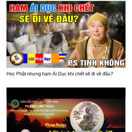
Học Phật nhưng ham Ái Dục khi chết sẽ đi về đâu?