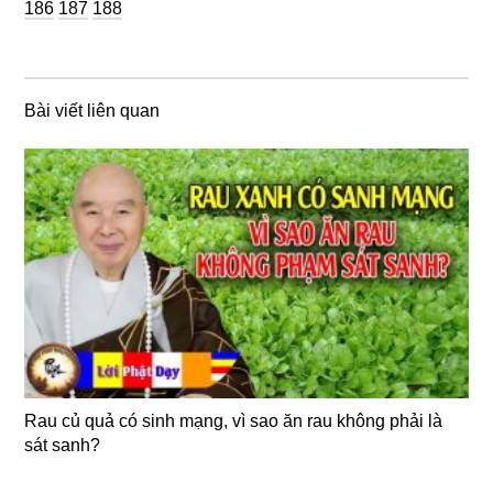
Trang
Trang
186
187
188
Bài viết liên quan
Rau củ quả có sinh mạng, vì sao ăn rau không phải là
sát sanh?