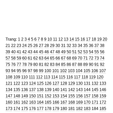
Trang
Trang
Trang
Trang
Trang
Trang
Trang
Trang
Trang
Trang
Trang
Trang
Trang
Trang
Trang
Trang
Trang
Trang
Trang
Trang
Trang:
1
2
3
4
5
6
7
8
9
10
11
12
13
14
15
16
17
18
19
20
Trang
Trang
Trang
Trang
Trang
Trang
Trang
Trang
Trang
Trang
Trang
Trang
Trang
Trang
Trang
Trang
Trang
Trang
Tran
21
22
23
24
25
26
27
28
29
30
31
32
33
34
35
36
37
38
Trang
Trang
Trang
Trang
Trang
Trang
Trang
Trang
Trang
Trang
Trang
Trang
Trang
Trang
Trang
Trang
Trang
Tran
39
40
41
42
43
44
45
46
47
48
49
50
51
52
53
54
55
56
Trang
Trang
Trang
Trang
Trang
Trang
Trang
Trang
Trang
Trang
Trang
Trang
Trang
Trang
Trang
Trang
Trang
Tran
57
58
59
60
61
62
63
64
65
66
67
68
69
70
71
72
73
74
Trang
Trang
Trang
Trang
Trang
Trang
Trang
Trang
Trang
Trang
Trang
Trang
Trang
Trang
Trang
Trang
Trang
Tran
75
76
77
78
79
80
81
82
83
84
85
86
87
88
89
90
91
92
Trang
Trang
Trang
Trang
Trang
Trang
Trang
Trang
Trang
Trang
Trang
Trang
Trang
Trang
Tra
93
94
95
96
97
98
99
100
101
102
103
104
105
106
107
Trang
Trang
Trang
Trang
Trang
Trang
Trang
Trang
Trang
Trang
Trang
Trang
Tran
108
109
110
111
112
113
114
115
116
117
118
119
120
Trang
Trang
Trang
Trang
Trang
Trang
Trang
Trang
Trang
Trang
Trang
Trang
Tra
121
122
123
124
125
126
127
128
129
130
131
132
133
Trang
Trang
Trang
Trang
Trang
Trang
Trang
Trang
Trang
Trang
Trang
Trang
Tra
134
135
136
137
138
139
140
141
142
143
144
145
146
Trang
Trang
Trang
Trang
Trang
Trang
Trang
Trang
Trang
Trang
Trang
Trang
Tra
147
148
149
150
151
152
153
154
155
156
157
158
159
Trang
Trang
Trang
Trang
Trang
Trang
Trang
Trang
Trang
Trang
Trang
Trang
Tra
160
161
162
163
164
165
166
167
168
169
170
171
172
Trang
Trang
Trang
Trang
Trang
Trang
Trang
Trang
Trang
Trang
Trang
Trang
Tra
173
174
175
176
177
178
179
180
181
182
183
184
185