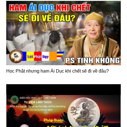
Học Phật nhưng ham Ái Dục khi chết sẽ đi về đâu?