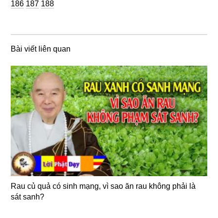
Trang
Trang
186
187
188
Bài viết liên quan
Rau củ quả có sinh mạng, vì sao ăn rau không phải là
sát sanh?