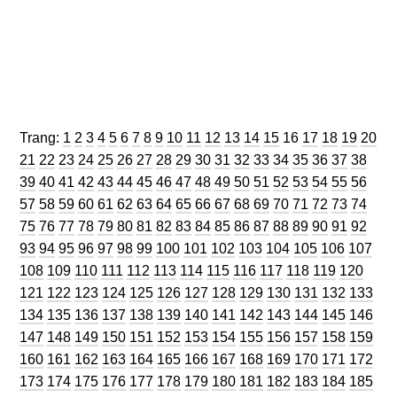
Trang
Trang
Trang
Trang
Trang
Trang
Trang
Trang
Trang
Trang
Trang
Trang
Trang
Trang
Trang
Trang
Trang
Trang
Trang
Trang
Trang:
1
2
3
4
5
6
7
8
9
10
11
12
13
14
15
16
17
18
19
20
Trang
Trang
Trang
Trang
Trang
Trang
Trang
Trang
Trang
Trang
Trang
Trang
Trang
Trang
Trang
Trang
Trang
Trang
Tran
21
22
23
24
25
26
27
28
29
30
31
32
33
34
35
36
37
38
Trang
Trang
Trang
Trang
Trang
Trang
Trang
Trang
Trang
Trang
Trang
Trang
Trang
Trang
Trang
Trang
Trang
Tran
39
40
41
42
43
44
45
46
47
48
49
50
51
52
53
54
55
56
Trang
Trang
Trang
Trang
Trang
Trang
Trang
Trang
Trang
Trang
Trang
Trang
Trang
Trang
Trang
Trang
Trang
Tran
57
58
59
60
61
62
63
64
65
66
67
68
69
70
71
72
73
74
Trang
Trang
Trang
Trang
Trang
Trang
Trang
Trang
Trang
Trang
Trang
Trang
Trang
Trang
Trang
Trang
Trang
Tran
75
76
77
78
79
80
81
82
83
84
85
86
87
88
89
90
91
92
Trang
Trang
Trang
Trang
Trang
Trang
Trang
Trang
Trang
Trang
Trang
Trang
Trang
Trang
Tra
93
94
95
96
97
98
99
100
101
102
103
104
105
106
107
Trang
Trang
Trang
Trang
Trang
Trang
Trang
Trang
Trang
Trang
Trang
Trang
Tran
108
109
110
111
112
113
114
115
116
117
118
119
120
Trang
Trang
Trang
Trang
Trang
Trang
Trang
Trang
Trang
Trang
Trang
Trang
Tra
121
122
123
124
125
126
127
128
129
130
131
132
133
Trang
Trang
Trang
Trang
Trang
Trang
Trang
Trang
Trang
Trang
Trang
Trang
Tra
134
135
136
137
138
139
140
141
142
143
144
145
146
Trang
Trang
Trang
Trang
Trang
Trang
Trang
Trang
Trang
Trang
Trang
Trang
Tra
147
148
149
150
151
152
153
154
155
156
157
158
159
Trang
Trang
Trang
Trang
Trang
Trang
Trang
Trang
Trang
Trang
Trang
Trang
Tra
160
161
162
163
164
165
166
167
168
169
170
171
172
Trang
Trang
Trang
Trang
Trang
Trang
Trang
Trang
Trang
Trang
Trang
Trang
Tra
173
174
175
176
177
178
179
180
181
182
183
184
185