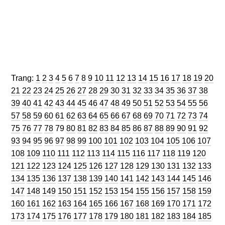
Trang
Trang
Trang
Trang
Trang
Trang
Trang
Trang
Trang
Trang
Trang
Trang
Trang
Trang
Trang
Trang
Trang
Trang
Trang
Trang
Trang:
1
2
3
4
5
6
7
8
9
10
11
12
13
14
15
16
17
18
19
20
Trang
Trang
Trang
Trang
Trang
Trang
Trang
Trang
Trang
Trang
Trang
Trang
Trang
Trang
Trang
Trang
Trang
Trang
Tran
21
22
23
24
25
26
27
28
29
30
31
32
33
34
35
36
37
38
Trang
Trang
Trang
Trang
Trang
Trang
Trang
Trang
Trang
Trang
Trang
Trang
Trang
Trang
Trang
Trang
Trang
Tran
39
40
41
42
43
44
45
46
47
48
49
50
51
52
53
54
55
56
Trang
Trang
Trang
Trang
Trang
Trang
Trang
Trang
Trang
Trang
Trang
Trang
Trang
Trang
Trang
Trang
Trang
Tran
57
58
59
60
61
62
63
64
65
66
67
68
69
70
71
72
73
74
Trang
Trang
Trang
Trang
Trang
Trang
Trang
Trang
Trang
Trang
Trang
Trang
Trang
Trang
Trang
Trang
Trang
Tran
75
76
77
78
79
80
81
82
83
84
85
86
87
88
89
90
91
92
Trang
Trang
Trang
Trang
Trang
Trang
Trang
Trang
Trang
Trang
Trang
Trang
Trang
Trang
Tra
93
94
95
96
97
98
99
100
101
102
103
104
105
106
107
Trang
Trang
Trang
Trang
Trang
Trang
Trang
Trang
Trang
Trang
Trang
Trang
Tran
108
109
110
111
112
113
114
115
116
117
118
119
120
Trang
Trang
Trang
Trang
Trang
Trang
Trang
Trang
Trang
Trang
Trang
Trang
Tra
121
122
123
124
125
126
127
128
129
130
131
132
133
Trang
Trang
Trang
Trang
Trang
Trang
Trang
Trang
Trang
Trang
Trang
Trang
Tra
134
135
136
137
138
139
140
141
142
143
144
145
146
Trang
Trang
Trang
Trang
Trang
Trang
Trang
Trang
Trang
Trang
Trang
Trang
Tra
147
148
149
150
151
152
153
154
155
156
157
158
159
Trang
Trang
Trang
Trang
Trang
Trang
Trang
Trang
Trang
Trang
Trang
Trang
Tra
160
161
162
163
164
165
166
167
168
169
170
171
172
Trang
Trang
Trang
Trang
Trang
Trang
Trang
Trang
Trang
Trang
Trang
Trang
Tra
173
174
175
176
177
178
179
180
181
182
183
184
185