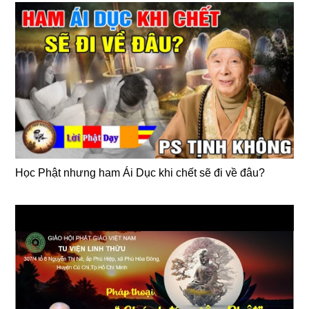
Học Phật nhưng ham Ái Dục khi chết sẽ đi về đâu?