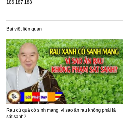
Trang
Trang
186
187
188
Bài viết liên quan
Rau củ quả có sinh mạng, vì sao ăn rau không phải là
sát sanh?