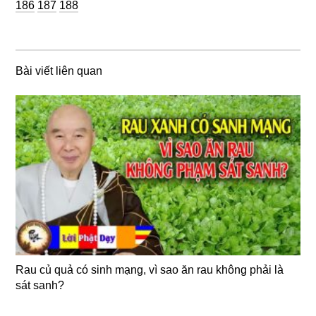
Trang
Trang
186
187
188
Bài viết liên quan
Rau củ quả có sinh mạng, vì sao ăn rau không phải là
sát sanh?