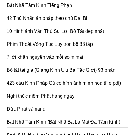
Bát Nhã Tâm Kinh Tiếng Phạn
42 Thủ Nhãn ấn pháp theo chú Đại Bi
10 Hình ảnh Văn Thù Sư Lợi Bồ Tát đẹp nhất
Phim Thoát Vòng Tục Lụy trọn bộ 33 tập
7 lời khấn nguyện vào mỗi sớm mai
Bồ tát tại gia (Giảng Kinh Ưu Bà Tắc Giới) 93 phần
423 câu Kinh Pháp Cú có hình ảnh minh hoạ (file pdf)
Nghi thức niệm Phật hàng ngày
Đức Phật và nàng
Bát Nhã Tâm Kinh (Bát Nhã Ba La Mật Đa Tâm Kinh)
Kinh A Di Đà (bản Việt văn) pdf Thầy Thích Trí Thoát