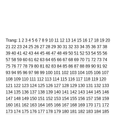
Trang
Trang
Trang
Trang
Trang
Trang
Trang
Trang
Trang
Trang
Trang
Trang
Trang
Trang
Trang
Trang
Trang
Trang
Trang
Trang
Trang:
1
2
3
4
5
6
7
8
9
10
11
12
13
14
15
16
17
18
19
20
Trang
Trang
Trang
Trang
Trang
Trang
Trang
Trang
Trang
Trang
Trang
Trang
Trang
Trang
Trang
Trang
Trang
Trang
Tran
21
22
23
24
25
26
27
28
29
30
31
32
33
34
35
36
37
38
Trang
Trang
Trang
Trang
Trang
Trang
Trang
Trang
Trang
Trang
Trang
Trang
Trang
Trang
Trang
Trang
Trang
Tran
39
40
41
42
43
44
45
46
47
48
49
50
51
52
53
54
55
56
Trang
Trang
Trang
Trang
Trang
Trang
Trang
Trang
Trang
Trang
Trang
Trang
Trang
Trang
Trang
Trang
Trang
Tran
57
58
59
60
61
62
63
64
65
66
67
68
69
70
71
72
73
74
Trang
Trang
Trang
Trang
Trang
Trang
Trang
Trang
Trang
Trang
Trang
Trang
Trang
Trang
Trang
Trang
Trang
Tran
75
76
77
78
79
80
81
82
83
84
85
86
87
88
89
90
91
92
Trang
Trang
Trang
Trang
Trang
Trang
Trang
Trang
Trang
Trang
Trang
Trang
Trang
Trang
Tra
93
94
95
96
97
98
99
100
101
102
103
104
105
106
107
Trang
Trang
Trang
Trang
Trang
Trang
Trang
Trang
Trang
Trang
Trang
Trang
Tran
108
109
110
111
112
113
114
115
116
117
118
119
120
Trang
Trang
Trang
Trang
Trang
Trang
Trang
Trang
Trang
Trang
Trang
Trang
Tra
121
122
123
124
125
126
127
128
129
130
131
132
133
Trang
Trang
Trang
Trang
Trang
Trang
Trang
Trang
Trang
Trang
Trang
Trang
Tra
134
135
136
137
138
139
140
141
142
143
144
145
146
Trang
Trang
Trang
Trang
Trang
Trang
Trang
Trang
Trang
Trang
Trang
Trang
Tra
147
148
149
150
151
152
153
154
155
156
157
158
159
Trang
Trang
Trang
Trang
Trang
Trang
Trang
Trang
Trang
Trang
Trang
Trang
Tra
160
161
162
163
164
165
166
167
168
169
170
171
172
Trang
Trang
Trang
Trang
Trang
Trang
Trang
Trang
Trang
Trang
Trang
Trang
Tra
173
174
175
176
177
178
179
180
181
182
183
184
185