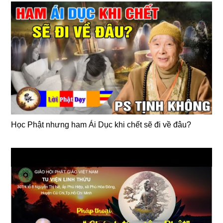
Học Phật nhưng ham Ái Dục khi chết sẽ đi về đâu?