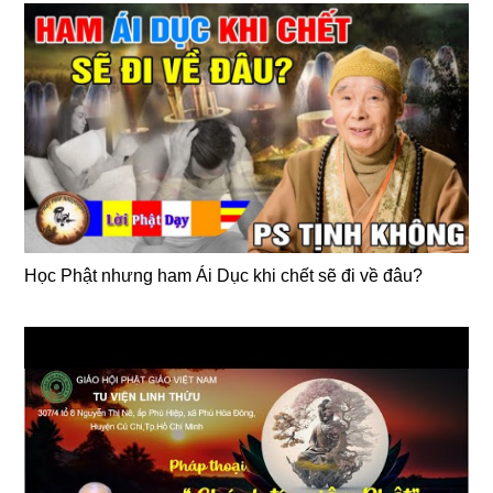
Học Phật nhưng ham Ái Dục khi chết sẽ đi về đâu?