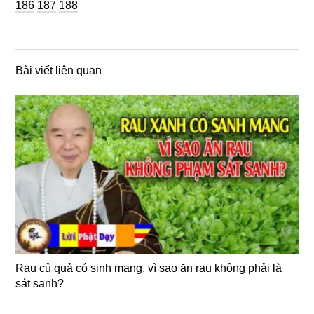
Trang
Trang
186
187
188
Bài viết liên quan
Rau củ quả có sinh mạng, vì sao ăn rau không phải là
sát sanh?