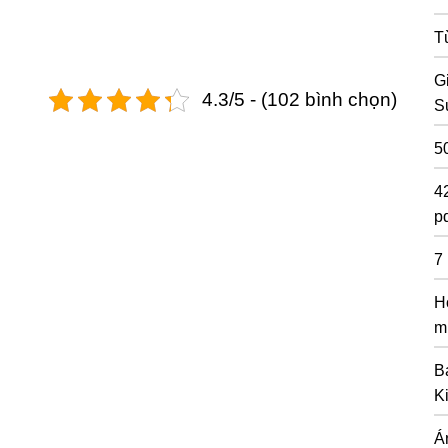
T
G
4.3/5 - (102 bình chọn)
S
5
4
pd
7
H
m
B
K
Á