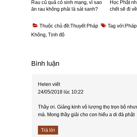
Rau củ quả có sinh mạng, vì sao
Học Phật nh
ăn rau không phải là sát sanh?
chết sẽ đi v
Thuộc chủ đề:
Thuyết Pháp
Tag với:
Pháp
Không
,
Tịnh độ
Reader
Bình luận
Interactions
Helen
viết
24/05/2018 lúc 10:22
Thầy ơi. Giảng kinh vô lượng thọ trọn bộ nh
mà. Mong thầy giải cho con hiểu a di đà phật
Trả lời