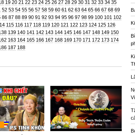
ng
Trang
Trang
Trang
Trang
Trang
Trang
Trang
Trang
Trang
Trang
Trang
Trang
Trang
Trang
Trang
Trang
Trang
Trang
Trang
18
19
20
21
22
23
24
25
26
27
28
29
30
31
32
33
34
35
g
ang
Trang
Trang
Trang
Trang
Trang
Trang
Trang
Trang
Trang
Trang
Trang
Trang
Trang
Trang
Trang
Trang
Trang
Trang
Trang
1
52
53
54
55
56
57
58
59
60
61
62
63
64
65
66
67
68
69
B
g
ang
Trang
Trang
Trang
Trang
Trang
Trang
Trang
Trang
Trang
Trang
Trang
Trang
Trang
Trang
Trang
Trang
Trang
5
86
87
88
89
90
91
92
93
94
95
96
97
98
99
100
101
102
K
rang
Trang
Trang
Trang
Trang
Trang
Trang
Trang
Trang
Trang
Trang
Trang
Trang
Trang
14
115
116
117
118
119
120
121
122
123
124
125
126
g
Trang
Trang
Trang
Trang
Trang
Trang
Trang
Trang
Trang
Trang
Trang
Trang
Trang
Trang
138
139
140
141
142
143
144
145
146
147
148
149
150
Bồ
g
Trang
Trang
Trang
Trang
Trang
Trang
Trang
Trang
Trang
Trang
Trang
Trang
Trang
Trang
162
163
164
165
166
167
168
169
170
171
172
173
174
p
g
Trang
Trang
Trang
186
187
188
K
T
L
N
Vi
T
c
B