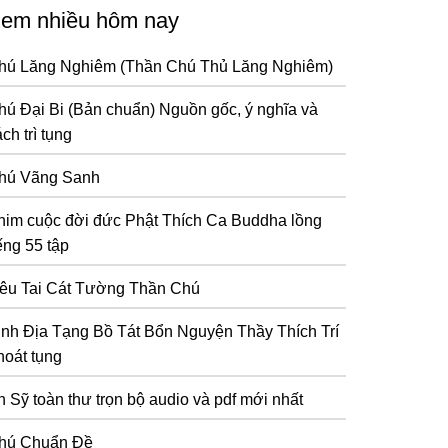
em nhiều hôm nay
hú Lăng Nghiêm (Thần Chú Thủ Lăng Nghiêm)
hú Đại Bi (Bản chuẩn) Nguồn gốc, ý nghĩa và
ch trì tụng
hú Vãng Sanh
him cuộc đời đức Phật Thích Ca Buddha lồng
ếng 55 tập
iêu Tai Cát Tường Thần Chú
inh Địa Tạng Bồ Tát Bổn Nguyện Thầy Thích Trí
hoát tụng
n Sỹ toàn thư trọn bộ audio và pdf mới nhất
hú Chuẩn Đề