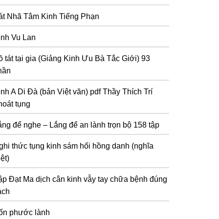
át Nhã Tâm Kinh Tiếng Phạn
inh Vu Lan
 tát tại gia (Giảng Kinh Ưu Bà Tắc Giới) 93
hần
inh A Di Đà (bản Việt văn) pdf Thầy Thích Trí
hoát tụng
ắng để nghe – Lắng để an lành trọn bộ 158 tập
ghi thức tụng kinh sám hối hồng danh (nghĩa
ệt)
ập Đạt Ma dịch cân kinh vẫy tay chữa bệnh đúng
ách
ốn phước lành