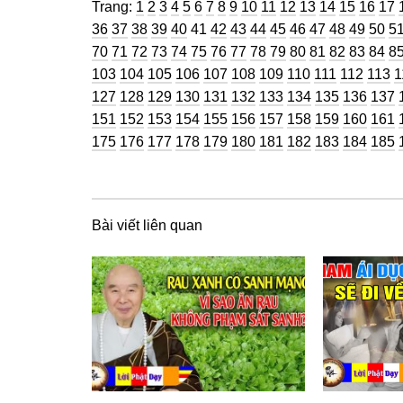
Trang
Trang
Trang
Trang
Trang
Trang
Trang
Trang
Trang
Trang
Trang
Trang
Trang
Trang
Trang
Trang
Tra
Trang:
1
2
3
4
5
6
7
8
9
10
11
12
13
14
15
16
17
Trang
Trang
Trang
Trang
Trang
Trang
Trang
Trang
Trang
Trang
Trang
Trang
Trang
Tran
Tr
36
37
38
39
40
41
42
43
44
45
46
47
48
49
50
5
Trang
Trang
Trang
Trang
Trang
Trang
Trang
Trang
Trang
Trang
Trang
Trang
Trang
Tran
Tr
70
71
72
73
74
75
76
77
78
79
80
81
82
83
84
8
Trang
Trang
Trang
Trang
Trang
Trang
Trang
Trang
Trang
Trang
Trang
T
103
104
105
106
107
108
109
110
111
112
113
1
Trang
Trang
Trang
Trang
Trang
Trang
Trang
Trang
Trang
Tran
127
128
129
130
131
132
133
134
135
136
137
Trang
Trang
Trang
Trang
Trang
Trang
Trang
Trang
Trang
Tran
151
152
153
154
155
156
157
158
159
160
161
Trang
Trang
Trang
Trang
Trang
Trang
Trang
Trang
Trang
Tran
175
176
177
178
179
180
181
182
183
184
185
Bài viết liên quan