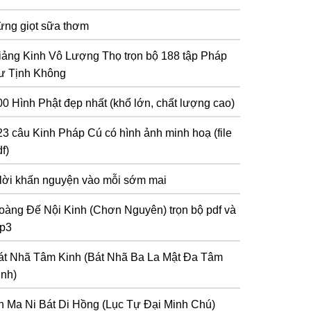
ừng giọt sữa thơm
iảng Kinh Vô Lượng Thọ trọn bộ 188 tập Pháp
ư Tịnh Không
00 Hình Phật đẹp nhất (khổ lớn, chất lượng cao)
23 câu Kinh Pháp Cú có hình ảnh minh hoạ (file
f)
 lời khấn nguyện vào mỗi sớm mai
oàng Đế Nội Kinh (Chơn Nguyên) trọn bộ pdf và
p3
át Nhã Tâm Kinh (Bát Nhã Ba La Mật Đa Tâm
inh)
n Ma Ni Bát Di Hồng (Lục Tự Đại Minh Chú)