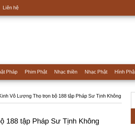
Liên hệ
ật Pháp
Phim Phật
Nhạc thiền
Nhạc Phật
Hình Phậ
T
S
inh Vô Lượng Thọ trọn bộ 188 tập Pháp Sư Tịnh Không
ki
c
bộ 188 tập Pháp Sư Tịnh Không