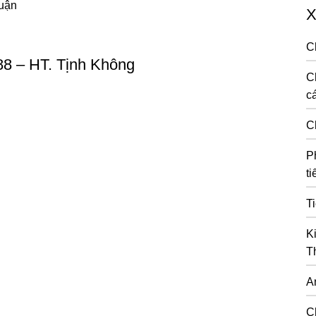
luận
X
C
88 – HT. Tịnh Không
C
cá
C
P
ti
T
K
T
A
C