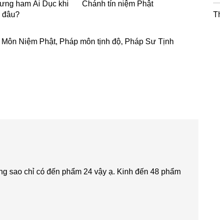
ưng ham Ái Dục khi
Chánh tín niệm Phật
ề đâu?
T
 Môn Niệm Phật
,
Pháp môn tịnh độ
,
Pháp Sư Tịnh
ưng sao chỉ có đến phẩm 24 vậy ạ. Kinh đến 48 phẩm