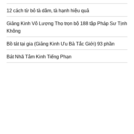
12 cách từ bỏ tà dâm, tà hạnh hiệu quả
Giảng Kinh Vô Lượng Thọ trọn bộ 188 tập Pháp Sư Tịnh
Không
Bồ tát tại gia (Giảng Kinh Ưu Bà Tắc Giới) 93 phần
Bát Nhã Tâm Kinh Tiếng Phạn
Thần Chú Dược Sư
42 Thủ Nhãn ấn pháp theo chú Đại Bi
Niệm Nam Mô Đại Bi Quán Thế Âm Bồ Tát
Cảm tính dưới góc nhìn Tâm lý và Phật giáo
Nghi thức niệm Phật hàng ngày
Phật pháp nhiệm mầu