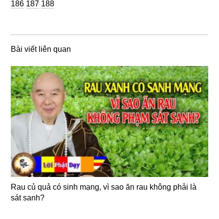
Trang
Trang
186
187
188
Bài viết liên quan
Rau củ quả có sinh mạng, vì sao ăn rau không phải là
sát sanh?