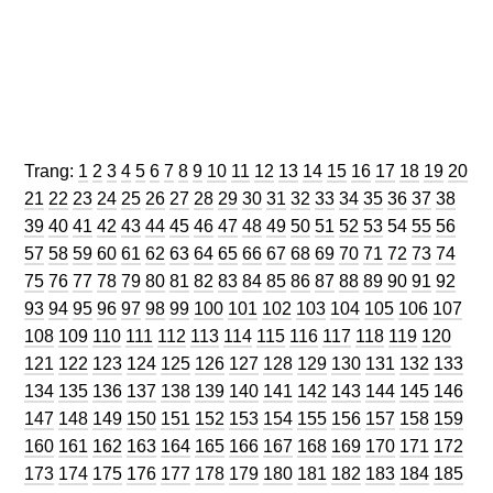
Trang
Trang
Trang
Trang
Trang
Trang
Trang
Trang
Trang
Trang
Trang
Trang
Trang
Trang
Trang
Trang
Trang
Trang
Trang
Trang
Trang:
1
2
3
4
5
6
7
8
9
10
11
12
13
14
15
16
17
18
19
20
Trang
Trang
Trang
Trang
Trang
Trang
Trang
Trang
Trang
Trang
Trang
Trang
Trang
Trang
Trang
Trang
Trang
Trang
Tran
21
22
23
24
25
26
27
28
29
30
31
32
33
34
35
36
37
38
Trang
Trang
Trang
Trang
Trang
Trang
Trang
Trang
Trang
Trang
Trang
Trang
Trang
Trang
Trang
Trang
Trang
Tran
39
40
41
42
43
44
45
46
47
48
49
50
51
52
53
54
55
56
Trang
Trang
Trang
Trang
Trang
Trang
Trang
Trang
Trang
Trang
Trang
Trang
Trang
Trang
Trang
Trang
Trang
Tran
57
58
59
60
61
62
63
64
65
66
67
68
69
70
71
72
73
74
Trang
Trang
Trang
Trang
Trang
Trang
Trang
Trang
Trang
Trang
Trang
Trang
Trang
Trang
Trang
Trang
Trang
Tran
75
76
77
78
79
80
81
82
83
84
85
86
87
88
89
90
91
92
Trang
Trang
Trang
Trang
Trang
Trang
Trang
Trang
Trang
Trang
Trang
Trang
Trang
Trang
Tra
93
94
95
96
97
98
99
100
101
102
103
104
105
106
107
Trang
Trang
Trang
Trang
Trang
Trang
Trang
Trang
Trang
Trang
Trang
Trang
Tran
108
109
110
111
112
113
114
115
116
117
118
119
120
Trang
Trang
Trang
Trang
Trang
Trang
Trang
Trang
Trang
Trang
Trang
Trang
Tra
121
122
123
124
125
126
127
128
129
130
131
132
133
Trang
Trang
Trang
Trang
Trang
Trang
Trang
Trang
Trang
Trang
Trang
Trang
Tra
134
135
136
137
138
139
140
141
142
143
144
145
146
Trang
Trang
Trang
Trang
Trang
Trang
Trang
Trang
Trang
Trang
Trang
Trang
Tra
147
148
149
150
151
152
153
154
155
156
157
158
159
Trang
Trang
Trang
Trang
Trang
Trang
Trang
Trang
Trang
Trang
Trang
Trang
Tra
160
161
162
163
164
165
166
167
168
169
170
171
172
Trang
Trang
Trang
Trang
Trang
Trang
Trang
Trang
Trang
Trang
Trang
Trang
Tra
173
174
175
176
177
178
179
180
181
182
183
184
185