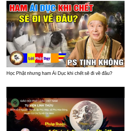
Học Phật nhưng ham Ái Dục khi chết sẽ đi về đâu?