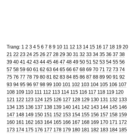
Trang
Trang
Trang
Trang
Trang
Trang
Trang
Trang
Trang
Trang
Trang
Trang
Trang
Trang
Trang
Trang
Trang
Trang
Trang
Trang
Trang:
1
2
3
4
5
6
7
8
9
10
11
12
13
14
15
16
17
18
19
20
Trang
Trang
Trang
Trang
Trang
Trang
Trang
Trang
Trang
Trang
Trang
Trang
Trang
Trang
Trang
Trang
Trang
Trang
Tran
21
22
23
24
25
26
27
28
29
30
31
32
33
34
35
36
37
38
Trang
Trang
Trang
Trang
Trang
Trang
Trang
Trang
Trang
Trang
Trang
Trang
Trang
Trang
Trang
Trang
Trang
Tran
39
40
41
42
43
44
45
46
47
48
49
50
51
52
53
54
55
56
Trang
Trang
Trang
Trang
Trang
Trang
Trang
Trang
Trang
Trang
Trang
Trang
Trang
Trang
Trang
Trang
Trang
Tran
57
58
59
60
61
62
63
64
65
66
67
68
69
70
71
72
73
74
Trang
Trang
Trang
Trang
Trang
Trang
Trang
Trang
Trang
Trang
Trang
Trang
Trang
Trang
Trang
Trang
Trang
Tran
75
76
77
78
79
80
81
82
83
84
85
86
87
88
89
90
91
92
Trang
Trang
Trang
Trang
Trang
Trang
Trang
Trang
Trang
Trang
Trang
Trang
Trang
Trang
Tra
93
94
95
96
97
98
99
100
101
102
103
104
105
106
107
Trang
Trang
Trang
Trang
Trang
Trang
Trang
Trang
Trang
Trang
Trang
Trang
Tran
108
109
110
111
112
113
114
115
116
117
118
119
120
Trang
Trang
Trang
Trang
Trang
Trang
Trang
Trang
Trang
Trang
Trang
Trang
Tra
121
122
123
124
125
126
127
128
129
130
131
132
133
Trang
Trang
Trang
Trang
Trang
Trang
Trang
Trang
Trang
Trang
Trang
Trang
Tra
134
135
136
137
138
139
140
141
142
143
144
145
146
Trang
Trang
Trang
Trang
Trang
Trang
Trang
Trang
Trang
Trang
Trang
Trang
Tra
147
148
149
150
151
152
153
154
155
156
157
158
159
Trang
Trang
Trang
Trang
Trang
Trang
Trang
Trang
Trang
Trang
Trang
Trang
Tra
160
161
162
163
164
165
166
167
168
169
170
171
172
Trang
Trang
Trang
Trang
Trang
Trang
Trang
Trang
Trang
Trang
Trang
Trang
Tra
173
174
175
176
177
178
179
180
181
182
183
184
185