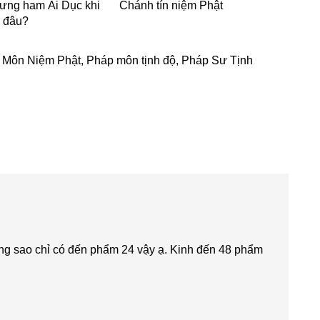
ưng ham Ái Dục khi
Chánh tín niệm Phật
ề đâu?
 Môn Niệm Phật
,
Pháp môn tịnh độ
,
Pháp Sư Tịnh
ưng sao chỉ có đến phẩm 24 vậy ạ. Kinh đến 48 phẩm