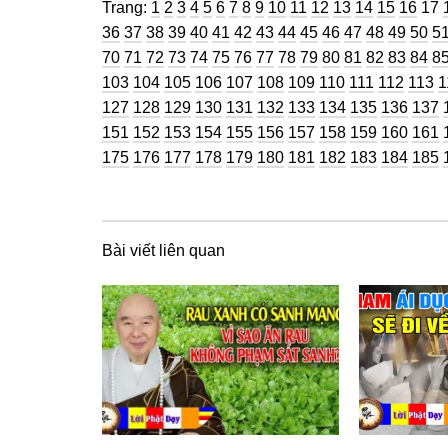
Trang
Trang
Trang
Trang
Trang
Trang
Trang
Trang
Trang
Trang
Trang
Trang
Trang
Trang
Trang
Trang
Tra
Trang:
1
2
3
4
5
6
7
8
9
10
11
12
13
14
15
16
17
Trang
Trang
Trang
Trang
Trang
Trang
Trang
Trang
Trang
Trang
Trang
Trang
Trang
Tran
Tr
36
37
38
39
40
41
42
43
44
45
46
47
48
49
50
5
Trang
Trang
Trang
Trang
Trang
Trang
Trang
Trang
Trang
Trang
Trang
Trang
Trang
Tran
Tr
70
71
72
73
74
75
76
77
78
79
80
81
82
83
84
8
Trang
Trang
Trang
Trang
Trang
Trang
Trang
Trang
Trang
Trang
Trang
T
103
104
105
106
107
108
109
110
111
112
113
1
Trang
Trang
Trang
Trang
Trang
Trang
Trang
Trang
Trang
Tran
127
128
129
130
131
132
133
134
135
136
137
Trang
Trang
Trang
Trang
Trang
Trang
Trang
Trang
Trang
Tran
151
152
153
154
155
156
157
158
159
160
161
Trang
Trang
Trang
Trang
Trang
Trang
Trang
Trang
Trang
Tran
175
176
177
178
179
180
181
182
183
184
185
Bài viết liên quan