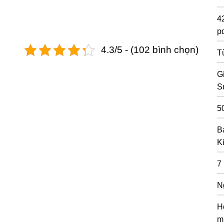
4
pd
4.3/5 - (102 bình chọn)
T
G
S
5
B
K
7
N
H
m