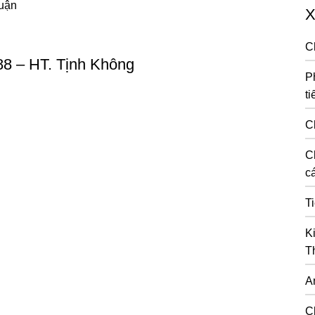
luận
X
C
88 – HT. Tịnh Không
P
ti
C
C
cá
T
K
T
A
C