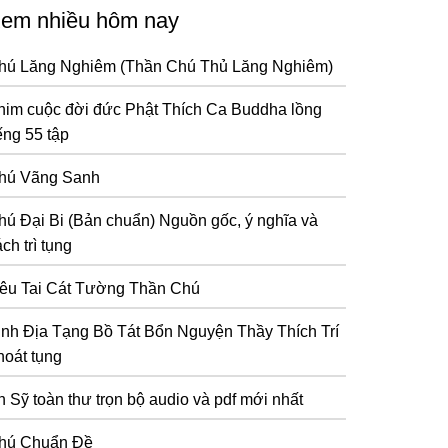
em nhiều hôm nay
hú Lăng Nghiêm (Thần Chú Thủ Lăng Nghiêm)
him cuộc đời đức Phật Thích Ca Buddha lồng
ếng 55 tập
hú Vãng Sanh
hú Đại Bi (Bản chuẩn) Nguồn gốc, ý nghĩa và
ch trì tụng
iêu Tai Cát Tường Thần Chú
inh Địa Tạng Bồ Tát Bổn Nguyện Thầy Thích Trí
hoát tụng
n Sỹ toàn thư trọn bộ audio và pdf mới nhất
hú Chuẩn Đề