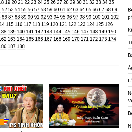
ng
Trang
Trang
Trang
Trang
Trang
Trang
Trang
Trang
Trang
Trang
Trang
Trang
Trang
Trang
Trang
Trang
Trang
Trang
Trang
18
19
20
21
22
23
24
25
26
27
28
29
30
31
32
33
34
35
g
ang
Trang
Trang
Trang
Trang
Trang
Trang
Trang
Trang
Trang
Trang
Trang
Trang
Trang
Trang
Trang
Trang
Trang
Trang
Trang
1
52
53
54
55
56
57
58
59
60
61
62
63
64
65
66
67
68
69
Bồ
g
ang
Trang
Trang
Trang
Trang
Trang
Trang
Trang
Trang
Trang
Trang
Trang
Trang
Trang
Trang
Trang
Trang
Trang
5
86
87
88
89
90
91
92
93
94
95
96
97
98
99
100
101
102
p
rang
Trang
Trang
Trang
Trang
Trang
Trang
Trang
Trang
Trang
Trang
Trang
Trang
Trang
14
115
116
117
118
119
120
121
122
123
124
125
126
K
g
Trang
Trang
Trang
Trang
Trang
Trang
Trang
Trang
Trang
Trang
Trang
Trang
Trang
Trang
138
139
140
141
142
143
144
145
146
147
148
149
150
g
Trang
Trang
Trang
Trang
Trang
Trang
Trang
Trang
Trang
Trang
Trang
Trang
Trang
Trang
162
163
164
165
166
167
168
169
170
171
172
173
174
T
g
Trang
Trang
Trang
186
187
188
B
Á
L
N
Vi
B
N