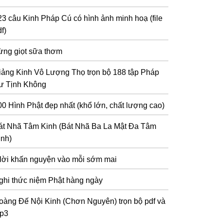
23 câu Kinh Pháp Cú có hình ảnh minh hoạ (file
f)
ừng giọt sữa thơm
iảng Kinh Vô Lượng Thọ trọn bộ 188 tập Pháp
ư Tịnh Không
00 Hình Phật đẹp nhất (khổ lớn, chất lượng cao)
át Nhã Tâm Kinh (Bát Nhã Ba La Mật Đa Tâm
inh)
 lời khấn nguyện vào mỗi sớm mai
ghi thức niệm Phật hàng ngày
oàng Đế Nội Kinh (Chơn Nguyên) trọn bộ pdf và
p3