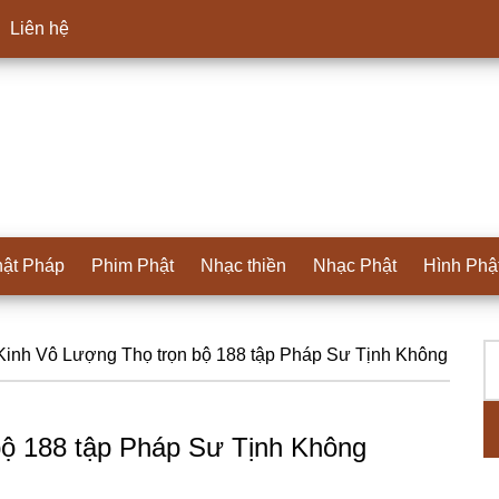
Liên hệ
ật Pháp
Phim Phật
Nhạc thiền
Nhạc Phật
Hình Phậ
T
S
inh Vô Lượng Thọ trọn bộ 188 tập Pháp Sư Tịnh Không
ki
c
bộ 188 tập Pháp Sư Tịnh Không