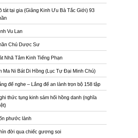
 tát tại gia (Giảng Kinh Ưu Bà Tắc Giới) 93
hần
inh Vu Lan
hần Chú Dược Sư
át Nhã Tâm Kinh Tiếng Phạn
n Ma Ni Bát Di Hồng (Lục Tự Đại Minh Chú)
ắng để nghe – Lắng để an lành trọn bộ 158 tập
ghi thức tụng kinh sám hối hồng danh (nghĩa
ệt)
ốn phước lành
hìn đời qua chiếc gương soi