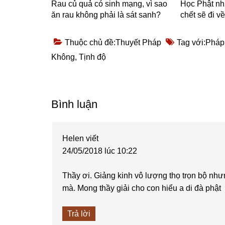
Rau củ quả có sinh mạng, vì sao
Học Phật nh
ăn rau không phải là sát sanh?
chết sẽ đi v
Thuộc chủ đề:
Thuyết Pháp
Tag với:
Pháp
Không
,
Tịnh độ
Reader
Bình luận
Interactions
Helen
viết
24/05/2018 lúc 10:22
Thầy ơi. Giảng kinh vô lượng thọ trọn bộ nh
mà. Mong thầy giải cho con hiểu a di đà phật
Trả lời