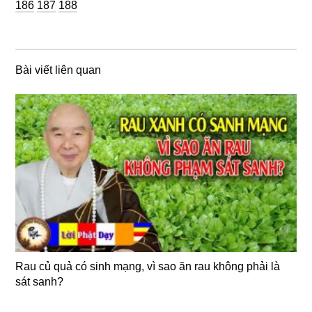
Trang
Trang
186
187
188
Bài viết liên quan
Rau củ quả có sinh mạng, vì sao ăn rau không phải là
sát sanh?