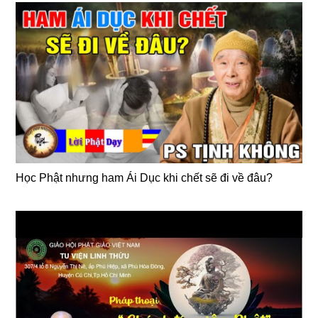
Học Phật nhưng ham Ái Dục khi chết sẽ đi về đâu?