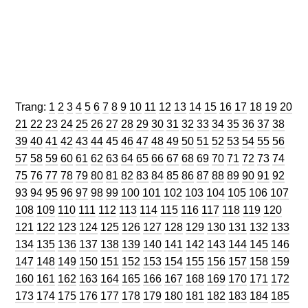
Trang
Trang
Trang
Trang
Trang
Trang
Trang
Trang
Trang
Trang
Trang
Trang
Trang
Trang
Trang
Trang
Trang
Trang
Trang
Trang
Trang:
1
2
3
4
5
6
7
8
9
10
11
12
13
14
15
16
17
18
19
20
Trang
Trang
Trang
Trang
Trang
Trang
Trang
Trang
Trang
Trang
Trang
Trang
Trang
Trang
Trang
Trang
Trang
Trang
Tran
21
22
23
24
25
26
27
28
29
30
31
32
33
34
35
36
37
38
Trang
Trang
Trang
Trang
Trang
Trang
Trang
Trang
Trang
Trang
Trang
Trang
Trang
Trang
Trang
Trang
Trang
Tran
39
40
41
42
43
44
45
46
47
48
49
50
51
52
53
54
55
56
Trang
Trang
Trang
Trang
Trang
Trang
Trang
Trang
Trang
Trang
Trang
Trang
Trang
Trang
Trang
Trang
Trang
Tran
57
58
59
60
61
62
63
64
65
66
67
68
69
70
71
72
73
74
Trang
Trang
Trang
Trang
Trang
Trang
Trang
Trang
Trang
Trang
Trang
Trang
Trang
Trang
Trang
Trang
Trang
Tran
75
76
77
78
79
80
81
82
83
84
85
86
87
88
89
90
91
92
Trang
Trang
Trang
Trang
Trang
Trang
Trang
Trang
Trang
Trang
Trang
Trang
Trang
Trang
Tra
93
94
95
96
97
98
99
100
101
102
103
104
105
106
107
Trang
Trang
Trang
Trang
Trang
Trang
Trang
Trang
Trang
Trang
Trang
Trang
Tran
108
109
110
111
112
113
114
115
116
117
118
119
120
Trang
Trang
Trang
Trang
Trang
Trang
Trang
Trang
Trang
Trang
Trang
Trang
Tra
121
122
123
124
125
126
127
128
129
130
131
132
133
Trang
Trang
Trang
Trang
Trang
Trang
Trang
Trang
Trang
Trang
Trang
Trang
Tra
134
135
136
137
138
139
140
141
142
143
144
145
146
Trang
Trang
Trang
Trang
Trang
Trang
Trang
Trang
Trang
Trang
Trang
Trang
Tra
147
148
149
150
151
152
153
154
155
156
157
158
159
Trang
Trang
Trang
Trang
Trang
Trang
Trang
Trang
Trang
Trang
Trang
Trang
Tra
160
161
162
163
164
165
166
167
168
169
170
171
172
Trang
Trang
Trang
Trang
Trang
Trang
Trang
Trang
Trang
Trang
Trang
Trang
Tra
173
174
175
176
177
178
179
180
181
182
183
184
185