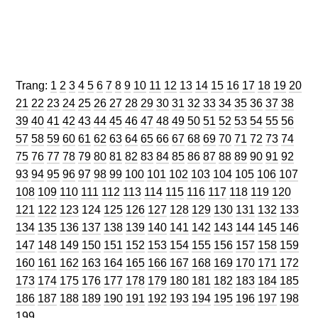
Trang
Trang
Trang
Trang
Trang
Trang
Trang
Trang
Trang
Trang
Trang
Trang
Trang
Trang
Trang
Trang
Trang
Trang
Trang
Trang
Trang:
1
2
3
4
5
6
7
8
9
10
11
12
13
14
15
16
17
18
19
20
Trang
Trang
Trang
Trang
Trang
Trang
Trang
Trang
Trang
Trang
Trang
Trang
Trang
Trang
Trang
Trang
Trang
Trang
Tran
21
22
23
24
25
26
27
28
29
30
31
32
33
34
35
36
37
38
Trang
Trang
Trang
Trang
Trang
Trang
Trang
Trang
Trang
Trang
Trang
Trang
Trang
Trang
Trang
Trang
Trang
Tran
39
40
41
42
43
44
45
46
47
48
49
50
51
52
53
54
55
56
Trang
Trang
Trang
Trang
Trang
Trang
Trang
Trang
Trang
Trang
Trang
Trang
Trang
Trang
Trang
Trang
Trang
Tran
57
58
59
60
61
62
63
64
65
66
67
68
69
70
71
72
73
74
Trang
Trang
Trang
Trang
Trang
Trang
Trang
Trang
Trang
Trang
Trang
Trang
Trang
Trang
Trang
Trang
Trang
Tran
75
76
77
78
79
80
81
82
83
84
85
86
87
88
89
90
91
92
Trang
Trang
Trang
Trang
Trang
Trang
Trang
Trang
Trang
Trang
Trang
Trang
Trang
Trang
Tra
93
94
95
96
97
98
99
100
101
102
103
104
105
106
107
Trang
Trang
Trang
Trang
Trang
Trang
Trang
Trang
Trang
Trang
Trang
Trang
Tran
108
109
110
111
112
113
114
115
116
117
118
119
120
Trang
Trang
Trang
Trang
Trang
Trang
Trang
Trang
Trang
Trang
Trang
Trang
Tra
121
122
123
124
125
126
127
128
129
130
131
132
133
Trang
Trang
Trang
Trang
Trang
Trang
Trang
Trang
Trang
Trang
Trang
Trang
Tra
134
135
136
137
138
139
140
141
142
143
144
145
146
Trang
Trang
Trang
Trang
Trang
Trang
Trang
Trang
Trang
Trang
Trang
Trang
Tra
147
148
149
150
151
152
153
154
155
156
157
158
159
Trang
Trang
Trang
Trang
Trang
Trang
Trang
Trang
Trang
Trang
Trang
Trang
Tra
160
161
162
163
164
165
166
167
168
169
170
171
172
Trang
Trang
Trang
Trang
Trang
Trang
Trang
Trang
Trang
Trang
Trang
Trang
Tra
173
174
175
176
177
178
179
180
181
182
183
184
185
Trang
Trang
Trang
Trang
Trang
Trang
Trang
Trang
Trang
Trang
Trang
Trang
Tra
186
187
188
189
190
191
192
193
194
195
196
197
198
199