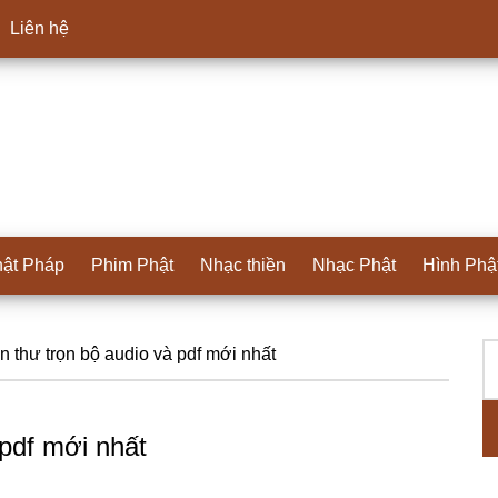
Liên hệ
ật Pháp
Phim Phật
Nhạc thiền
Nhạc Phật
Hình Phậ
T
S
n thư trọn bộ audio và pdf mới nhất
ki
c
 pdf mới nhất