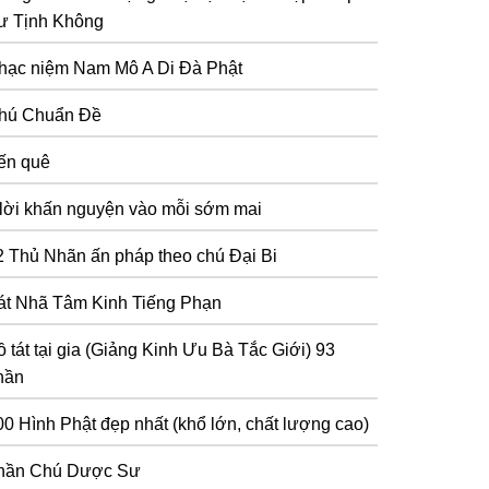
ư Tịnh Không
hạc niệm Nam Mô A Di Đà Phật
hú Chuẩn Đề
ến quê
 lời khấn nguyện vào mỗi sớm mai
2 Thủ Nhãn ấn pháp theo chú Đại Bi
át Nhã Tâm Kinh Tiếng Phạn
 tát tại gia (Giảng Kinh Ưu Bà Tắc Giới) 93
hần
00 Hình Phật đẹp nhất (khổ lớn, chất lượng cao)
hần Chú Dược Sư