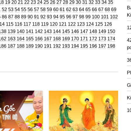
ng
Trang
Trang
Trang
Trang
Trang
Trang
Trang
Trang
Trang
Trang
Trang
Trang
Trang
Trang
Trang
Trang
Trang
Trang
Trang
18
19
20
21
22
23
24
25
26
27
28
29
30
31
32
33
34
35
B
g
ang
Trang
Trang
Trang
Trang
Trang
Trang
Trang
Trang
Trang
Trang
Trang
Trang
Trang
Trang
Trang
Trang
Trang
Trang
Trang
1
52
53
54
55
56
57
58
59
60
61
62
63
64
65
66
67
68
69
K
g
ang
Trang
Trang
Trang
Trang
Trang
Trang
Trang
Trang
Trang
Trang
Trang
Trang
Trang
Trang
Trang
Trang
Trang
5
86
87
88
89
90
91
92
93
94
95
96
97
98
99
100
101
102
rang
Trang
Trang
Trang
Trang
Trang
Trang
Trang
Trang
Trang
Trang
Trang
Trang
Trang
14
115
116
117
118
119
120
121
122
123
124
125
126
1
g
Trang
Trang
Trang
Trang
Trang
Trang
Trang
Trang
Trang
Trang
Trang
Trang
Trang
Trang
138
139
140
141
142
143
144
145
146
147
148
149
150
g
Trang
Trang
Trang
Trang
Trang
Trang
Trang
Trang
Trang
Trang
Trang
Trang
Trang
Trang
162
163
164
165
166
167
168
169
170
171
172
173
174
4
g
Trang
Trang
Trang
Trang
Trang
Trang
Trang
Trang
Trang
Trang
Trang
Trang
Trang
Trang
186
187
188
189
190
191
192
193
194
195
196
197
198
pd
3
P
G
K
1