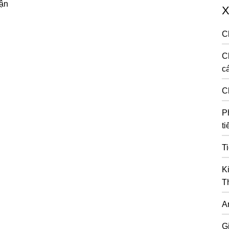
uận
X
C
C
cá
C
P
ti
T
K
T
A
G