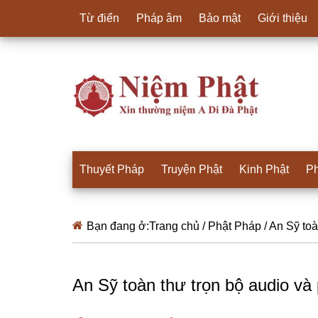
Từ điển
Pháp âm
Bảo mật
Giới thiệu
Thuyết Pháp
Truyện Phật
Kinh Phật
Ph
Bạn đang ở:
Trang chủ
/
Phật Pháp
/
An Sỹ toà
An Sỹ toàn thư trọn bộ audio và