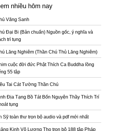
em nhiều hôm nay
hú Vãng Sanh
hú Đại Bi (Bản chuẩn) Nguồn gốc, ý nghĩa và
ch trì tụng
hú Lăng Nghiêm (Thần Chú Thủ Lăng Nghiêm)
him cuộc đời đức Phật Thích Ca Buddha lồng
ếng 55 tập
iêu Tai Cát Tường Thần Chú
inh Địa Tạng Bồ Tát Bổn Nguyện Thầy Thích Trí
hoát tụng
n Sỹ toàn thư trọn bộ audio và pdf mới nhất
iảng Kinh Vô Lượng Thọ trọn bộ 188 tập Pháp