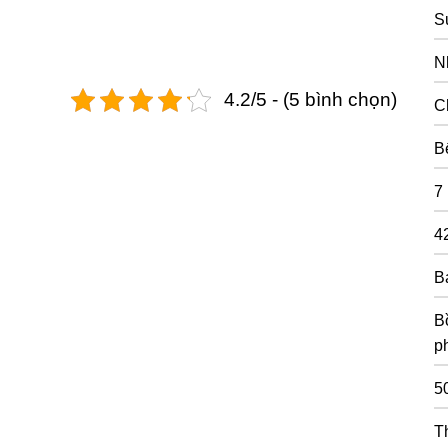
S
N
4.2/5 - (5 bình chọn)
C
B
7
4
B
Bồ
p
5
T