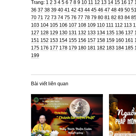
Trang
Trang
Trang
Trang
Trang
Trang
Trang
Trang
Trang
Trang
Trang
Trang
Trang
Trang
Trang
Trang
Tra
Trang:
1
2
3
4
5
6
7
8
9
10
11
12
13
14
15
16
17
Trang
Trang
Trang
Trang
Trang
Trang
Trang
Trang
Trang
Trang
Trang
Trang
Trang
Tran
Tr
36
37
38
39
40
41
42
43
44
45
46
47
48
49
50
5
Trang
Trang
Trang
Trang
Trang
Trang
Trang
Trang
Trang
Trang
Trang
Trang
Trang
Tran
Tr
70
71
72
73
74
75
76
77
78
79
80
81
82
83
84
8
Trang
Trang
Trang
Trang
Trang
Trang
Trang
Trang
Trang
Trang
Trang
T
103
104
105
106
107
108
109
110
111
112
113
1
Trang
Trang
Trang
Trang
Trang
Trang
Trang
Trang
Trang
Tran
127
128
129
130
131
132
133
134
135
136
137
Trang
Trang
Trang
Trang
Trang
Trang
Trang
Trang
Trang
Tran
151
152
153
154
155
156
157
158
159
160
161
Trang
Trang
Trang
Trang
Trang
Trang
Trang
Trang
Trang
Tran
175
176
177
178
179
180
181
182
183
184
185
199
Bài viết liên quan