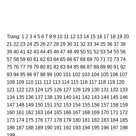
Trang
Trang
Trang
Trang
Trang
Trang
Trang
Trang
Trang
Trang
Trang
Trang
Trang
Trang
Trang
Trang
Trang
Trang
Trang
Trang
Trang:
1
2
3
4
5
6
7
8
9
10
11
12
13
14
15
16
17
18
19
20
Trang
Trang
Trang
Trang
Trang
Trang
Trang
Trang
Trang
Trang
Trang
Trang
Trang
Trang
Trang
Trang
Trang
Trang
Tran
21
22
23
24
25
26
27
28
29
30
31
32
33
34
35
36
37
38
Trang
Trang
Trang
Trang
Trang
Trang
Trang
Trang
Trang
Trang
Trang
Trang
Trang
Trang
Trang
Trang
Trang
Tran
39
40
41
42
43
44
45
46
47
48
49
50
51
52
53
54
55
56
Trang
Trang
Trang
Trang
Trang
Trang
Trang
Trang
Trang
Trang
Trang
Trang
Trang
Trang
Trang
Trang
Trang
Tran
57
58
59
60
61
62
63
64
65
66
67
68
69
70
71
72
73
74
Trang
Trang
Trang
Trang
Trang
Trang
Trang
Trang
Trang
Trang
Trang
Trang
Trang
Trang
Trang
Trang
Trang
Tran
75
76
77
78
79
80
81
82
83
84
85
86
87
88
89
90
91
92
Trang
Trang
Trang
Trang
Trang
Trang
Trang
Trang
Trang
Trang
Trang
Trang
Trang
Trang
Tra
93
94
95
96
97
98
99
100
101
102
103
104
105
106
107
Trang
Trang
Trang
Trang
Trang
Trang
Trang
Trang
Trang
Trang
Trang
Trang
Tran
108
109
110
111
112
113
114
115
116
117
118
119
120
Trang
Trang
Trang
Trang
Trang
Trang
Trang
Trang
Trang
Trang
Trang
Trang
Tra
121
122
123
124
125
126
127
128
129
130
131
132
133
Trang
Trang
Trang
Trang
Trang
Trang
Trang
Trang
Trang
Trang
Trang
Trang
Tra
134
135
136
137
138
139
140
141
142
143
144
145
146
Trang
Trang
Trang
Trang
Trang
Trang
Trang
Trang
Trang
Trang
Trang
Trang
Tra
147
148
149
150
151
152
153
154
155
156
157
158
159
Trang
Trang
Trang
Trang
Trang
Trang
Trang
Trang
Trang
Trang
Trang
Trang
Tra
160
161
162
163
164
165
166
167
168
169
170
171
172
Trang
Trang
Trang
Trang
Trang
Trang
Trang
Trang
Trang
Trang
Trang
Trang
Tra
173
174
175
176
177
178
179
180
181
182
183
184
185
Trang
Trang
Trang
Trang
Trang
Trang
Trang
Trang
Trang
Trang
Trang
Trang
Tra
186
187
188
189
190
191
192
193
194
195
196
197
198
199