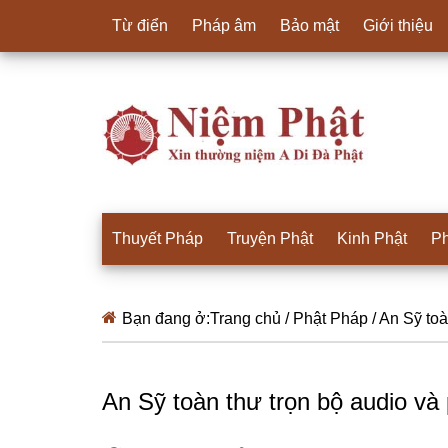
Từ điển
Pháp âm
Bảo mật
Giới thiệu
Thuyết Pháp
Truyện Phật
Kinh Phật
Ph
Bạn đang ở:
Trang chủ
/
Phật Pháp
/
An Sỹ toà
An Sỹ toàn thư trọn bộ audio và