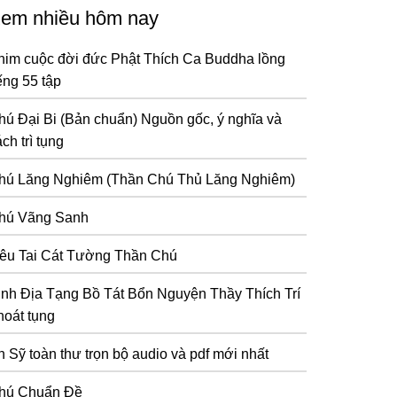
em nhiều hôm nay
him cuộc đời đức Phật Thích Ca Buddha lồng
ếng 55 tập
hú Đại Bi (Bản chuẩn) Nguồn gốc, ý nghĩa và
ch trì tụng
hú Lăng Nghiêm (Thần Chú Thủ Lăng Nghiêm)
hú Vãng Sanh
iêu Tai Cát Tường Thần Chú
inh Địa Tạng Bồ Tát Bổn Nguyện Thầy Thích Trí
hoát tụng
n Sỹ toàn thư trọn bộ audio và pdf mới nhất
hú Chuẩn Đề