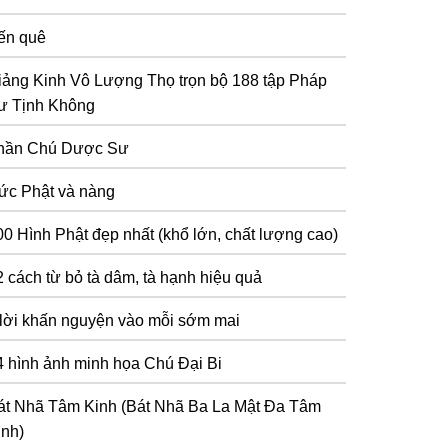
ến quê
iảng Kinh Vô Lượng Thọ trọn bộ 188 tập Pháp
ư Tịnh Không
hần Chú Dược Sư
ức Phật và nàng
00 Hình Phật đẹp nhất (khổ lớn, chất lượng cao)
2 cách từ bỏ tà dâm, tà hạnh hiệu quả
 lời khấn nguyện vào mỗi sớm mai
4 hình ảnh minh họa Chú Đại Bi
át Nhã Tâm Kinh (Bát Nhã Ba La Mật Đa Tâm
inh)