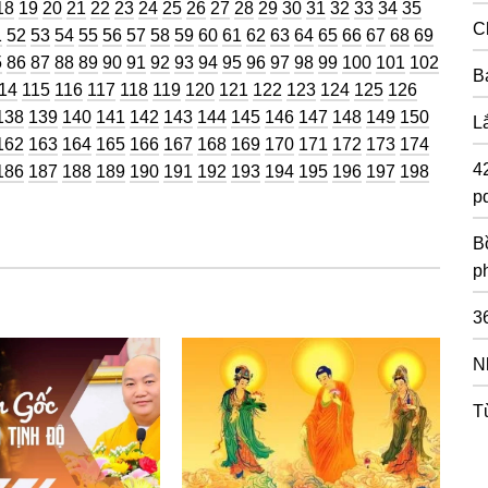
ng
Trang
Trang
Trang
Trang
Trang
Trang
Trang
Trang
Trang
Trang
Trang
Trang
Trang
Trang
Trang
Trang
Trang
Trang
Trang
18
19
20
21
22
23
24
25
26
27
28
29
30
31
32
33
34
35
C
g
ang
Trang
Trang
Trang
Trang
Trang
Trang
Trang
Trang
Trang
Trang
Trang
Trang
Trang
Trang
Trang
Trang
Trang
Trang
Trang
1
52
53
54
55
56
57
58
59
60
61
62
63
64
65
66
67
68
69
g
ang
Trang
Trang
Trang
Trang
Trang
Trang
Trang
Trang
Trang
Trang
Trang
Trang
Trang
Trang
Trang
Trang
Trang
5
86
87
88
89
90
91
92
93
94
95
96
97
98
99
100
101
102
B
rang
Trang
Trang
Trang
Trang
Trang
Trang
Trang
Trang
Trang
Trang
Trang
Trang
Trang
14
115
116
117
118
119
120
121
122
123
124
125
126
g
Trang
Trang
Trang
Trang
Trang
Trang
Trang
Trang
Trang
Trang
Trang
Trang
Trang
Trang
138
139
140
141
142
143
144
145
146
147
148
149
150
L
g
Trang
Trang
Trang
Trang
Trang
Trang
Trang
Trang
Trang
Trang
Trang
Trang
Trang
Trang
162
163
164
165
166
167
168
169
170
171
172
173
174
4
g
Trang
Trang
Trang
Trang
Trang
Trang
Trang
Trang
Trang
Trang
Trang
Trang
Trang
Trang
186
187
188
189
190
191
192
193
194
195
196
197
198
pd
Bồ
p
3
N
T