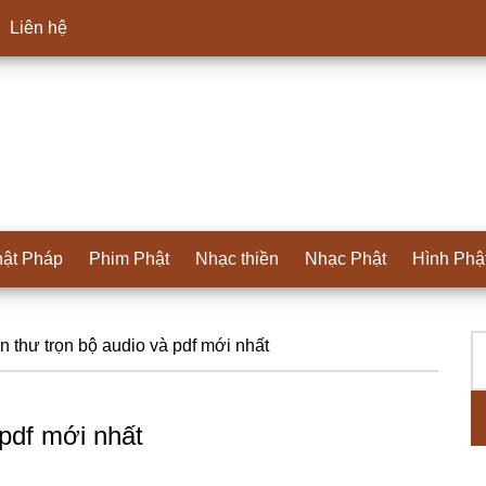
Liên hệ
ật Pháp
Phim Phật
Nhạc thiền
Nhạc Phật
Hình Phậ
T
S
n thư trọn bộ audio và pdf mới nhất
ki
c
 pdf mới nhất