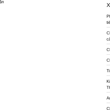
uận
X
P
ti
C
cá
C
C
T
K
T
A
C