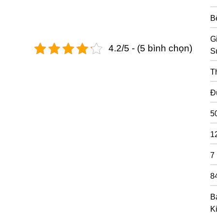
B
G
4.2/5 - (5 bình chọn)
S
T
Đ
5
1
7
8
B
K