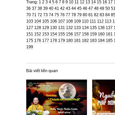
Trang
Trang
Trang
Trang
Trang
Trang
Trang
Trang
Trang
Trang
Trang
Trang
Trang
Trang
Trang
Trang
Tra
Trang:
1
2
3
4
5
6
7
8
9
10
11
12
13
14
15
16
17
Trang
Trang
Trang
Trang
Trang
Trang
Trang
Trang
Trang
Trang
Trang
Trang
Trang
Tran
Tr
36
37
38
39
40
41
42
43
44
45
46
47
48
49
50
5
Trang
Trang
Trang
Trang
Trang
Trang
Trang
Trang
Trang
Trang
Trang
Trang
Trang
Tran
Tr
70
71
72
73
74
75
76
77
78
79
80
81
82
83
84
8
Trang
Trang
Trang
Trang
Trang
Trang
Trang
Trang
Trang
Trang
Trang
T
103
104
105
106
107
108
109
110
111
112
113
1
Trang
Trang
Trang
Trang
Trang
Trang
Trang
Trang
Trang
Tran
127
128
129
130
131
132
133
134
135
136
137
Trang
Trang
Trang
Trang
Trang
Trang
Trang
Trang
Trang
Tran
151
152
153
154
155
156
157
158
159
160
161
Trang
Trang
Trang
Trang
Trang
Trang
Trang
Trang
Trang
Tran
175
176
177
178
179
180
181
182
183
184
185
199
Bài viết liên quan