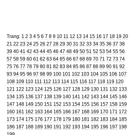
Trang
Trang
Trang
Trang
Trang
Trang
Trang
Trang
Trang
Trang
Trang
Trang
Trang
Trang
Trang
Trang
Trang
Trang
Trang
Trang
Trang:
1
2
3
4
5
6
7
8
9
10
11
12
13
14
15
16
17
18
19
20
Trang
Trang
Trang
Trang
Trang
Trang
Trang
Trang
Trang
Trang
Trang
Trang
Trang
Trang
Trang
Trang
Trang
Trang
Tran
21
22
23
24
25
26
27
28
29
30
31
32
33
34
35
36
37
38
Trang
Trang
Trang
Trang
Trang
Trang
Trang
Trang
Trang
Trang
Trang
Trang
Trang
Trang
Trang
Trang
Trang
Tran
39
40
41
42
43
44
45
46
47
48
49
50
51
52
53
54
55
56
Trang
Trang
Trang
Trang
Trang
Trang
Trang
Trang
Trang
Trang
Trang
Trang
Trang
Trang
Trang
Trang
Trang
Tran
57
58
59
60
61
62
63
64
65
66
67
68
69
70
71
72
73
74
Trang
Trang
Trang
Trang
Trang
Trang
Trang
Trang
Trang
Trang
Trang
Trang
Trang
Trang
Trang
Trang
Trang
Tran
75
76
77
78
79
80
81
82
83
84
85
86
87
88
89
90
91
92
Trang
Trang
Trang
Trang
Trang
Trang
Trang
Trang
Trang
Trang
Trang
Trang
Trang
Trang
Tra
93
94
95
96
97
98
99
100
101
102
103
104
105
106
107
Trang
Trang
Trang
Trang
Trang
Trang
Trang
Trang
Trang
Trang
Trang
Trang
Tran
108
109
110
111
112
113
114
115
116
117
118
119
120
Trang
Trang
Trang
Trang
Trang
Trang
Trang
Trang
Trang
Trang
Trang
Trang
Tra
121
122
123
124
125
126
127
128
129
130
131
132
133
Trang
Trang
Trang
Trang
Trang
Trang
Trang
Trang
Trang
Trang
Trang
Trang
Tra
134
135
136
137
138
139
140
141
142
143
144
145
146
Trang
Trang
Trang
Trang
Trang
Trang
Trang
Trang
Trang
Trang
Trang
Trang
Tra
147
148
149
150
151
152
153
154
155
156
157
158
159
Trang
Trang
Trang
Trang
Trang
Trang
Trang
Trang
Trang
Trang
Trang
Trang
Tra
160
161
162
163
164
165
166
167
168
169
170
171
172
Trang
Trang
Trang
Trang
Trang
Trang
Trang
Trang
Trang
Trang
Trang
Trang
Tra
173
174
175
176
177
178
179
180
181
182
183
184
185
Trang
Trang
Trang
Trang
Trang
Trang
Trang
Trang
Trang
Trang
Trang
Trang
Tra
186
187
188
189
190
191
192
193
194
195
196
197
198
199