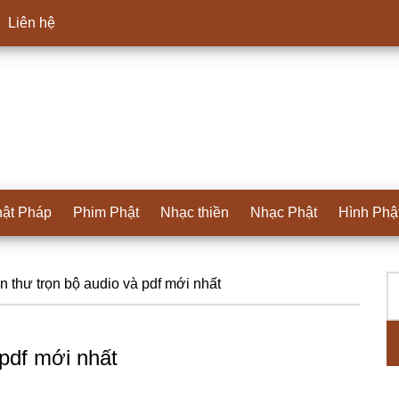
Liên hệ
ật Pháp
Phim Phật
Nhạc thiền
Nhạc Phật
Hình Phậ
T
S
n thư trọn bộ audio và pdf mới nhất
ki
c
 pdf mới nhất