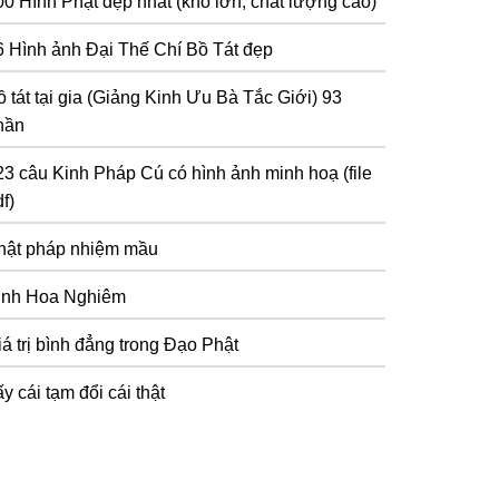
00 Hình Phật đẹp nhất (khổ lớn, chất lượng cao)
6 Hình ảnh Đại Thế Chí Bồ Tát đẹp
 tát tại gia (Giảng Kinh Ưu Bà Tắc Giới) 93
hần
23 câu Kinh Pháp Cú có hình ảnh minh hoạ (file
f)
hật pháp nhiệm mầu
inh Hoa Nghiêm
iá trị bình đẳng trong Đạo Phật
y cái tạm đổi cái thật