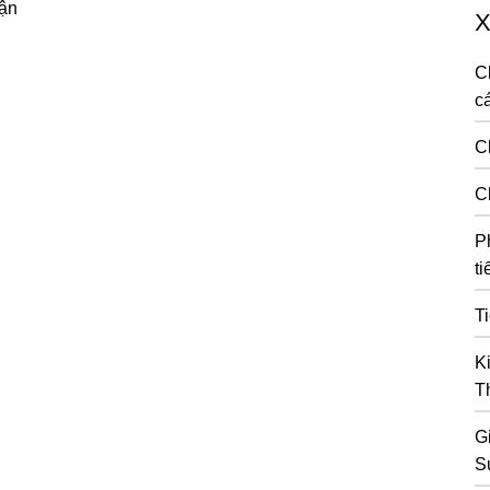
uận
X
C
cá
C
C
P
ti
T
K
T
G
S