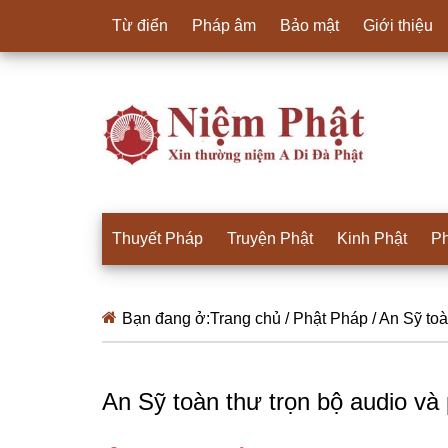
Từ điển
Pháp âm
Bảo mật
Giới thiệu
Thuyết Pháp
Truyện Phật
Kinh Phật
Ph
Bạn đang ở:
Trang chủ
/
Phật Pháp
/
An Sỹ toà
An Sỹ toàn thư trọn bộ audio và