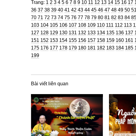
Trang
Trang
Trang
Trang
Trang
Trang
Trang
Trang
Trang
Trang
Trang
Trang
Trang
Trang
Trang
Trang
Tra
Trang:
1
2
3
4
5
6
7
8
9
10
11
12
13
14
15
16
17
Trang
Trang
Trang
Trang
Trang
Trang
Trang
Trang
Trang
Trang
Trang
Trang
Trang
Tran
Tr
36
37
38
39
40
41
42
43
44
45
46
47
48
49
50
5
Trang
Trang
Trang
Trang
Trang
Trang
Trang
Trang
Trang
Trang
Trang
Trang
Trang
Tran
Tr
70
71
72
73
74
75
76
77
78
79
80
81
82
83
84
8
Trang
Trang
Trang
Trang
Trang
Trang
Trang
Trang
Trang
Trang
Trang
T
103
104
105
106
107
108
109
110
111
112
113
1
Trang
Trang
Trang
Trang
Trang
Trang
Trang
Trang
Trang
Tran
127
128
129
130
131
132
133
134
135
136
137
Trang
Trang
Trang
Trang
Trang
Trang
Trang
Trang
Trang
Tran
151
152
153
154
155
156
157
158
159
160
161
Trang
Trang
Trang
Trang
Trang
Trang
Trang
Trang
Trang
Tran
175
176
177
178
179
180
181
182
183
184
185
199
Bài viết liên quan