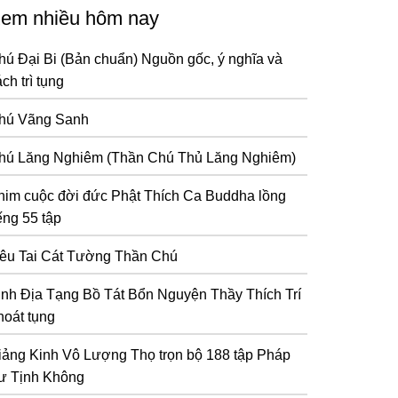
em nhiều hôm nay
hú Đại Bi (Bản chuẩn) Nguồn gốc, ý nghĩa và
ch trì tụng
hú Vãng Sanh
hú Lăng Nghiêm (Thần Chú Thủ Lăng Nghiêm)
him cuộc đời đức Phật Thích Ca Buddha lồng
ếng 55 tập
iêu Tai Cát Tường Thần Chú
inh Địa Tạng Bồ Tát Bổn Nguyện Thầy Thích Trí
hoát tụng
iảng Kinh Vô Lượng Thọ trọn bộ 188 tập Pháp
ư Tịnh Không