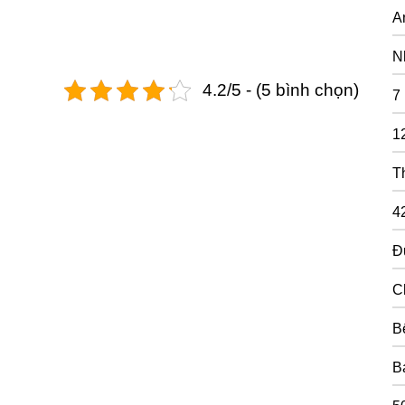
A
N
4.2/5 - (5 bình chọn)
7
1
T
4
Đ
C
B
B