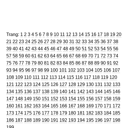
Trang
Trang
Trang
Trang
Trang
Trang
Trang
Trang
Trang
Trang
Trang
Trang
Trang
Trang
Trang
Trang
Trang
Trang
Trang
Trang
Trang:
1
2
3
4
5
6
7
8
9
10
11
12
13
14
15
16
17
18
19
20
Trang
Trang
Trang
Trang
Trang
Trang
Trang
Trang
Trang
Trang
Trang
Trang
Trang
Trang
Trang
Trang
Trang
Trang
Tran
21
22
23
24
25
26
27
28
29
30
31
32
33
34
35
36
37
38
Trang
Trang
Trang
Trang
Trang
Trang
Trang
Trang
Trang
Trang
Trang
Trang
Trang
Trang
Trang
Trang
Trang
Tran
39
40
41
42
43
44
45
46
47
48
49
50
51
52
53
54
55
56
Trang
Trang
Trang
Trang
Trang
Trang
Trang
Trang
Trang
Trang
Trang
Trang
Trang
Trang
Trang
Trang
Trang
Tran
57
58
59
60
61
62
63
64
65
66
67
68
69
70
71
72
73
74
Trang
Trang
Trang
Trang
Trang
Trang
Trang
Trang
Trang
Trang
Trang
Trang
Trang
Trang
Trang
Trang
Trang
Tran
75
76
77
78
79
80
81
82
83
84
85
86
87
88
89
90
91
92
Trang
Trang
Trang
Trang
Trang
Trang
Trang
Trang
Trang
Trang
Trang
Trang
Trang
Trang
Tra
93
94
95
96
97
98
99
100
101
102
103
104
105
106
107
Trang
Trang
Trang
Trang
Trang
Trang
Trang
Trang
Trang
Trang
Trang
Trang
Tran
108
109
110
111
112
113
114
115
116
117
118
119
120
Trang
Trang
Trang
Trang
Trang
Trang
Trang
Trang
Trang
Trang
Trang
Trang
Tra
121
122
123
124
125
126
127
128
129
130
131
132
133
Trang
Trang
Trang
Trang
Trang
Trang
Trang
Trang
Trang
Trang
Trang
Trang
Tra
134
135
136
137
138
139
140
141
142
143
144
145
146
Trang
Trang
Trang
Trang
Trang
Trang
Trang
Trang
Trang
Trang
Trang
Trang
Tra
147
148
149
150
151
152
153
154
155
156
157
158
159
Trang
Trang
Trang
Trang
Trang
Trang
Trang
Trang
Trang
Trang
Trang
Trang
Tra
160
161
162
163
164
165
166
167
168
169
170
171
172
Trang
Trang
Trang
Trang
Trang
Trang
Trang
Trang
Trang
Trang
Trang
Trang
Tra
173
174
175
176
177
178
179
180
181
182
183
184
185
Trang
Trang
Trang
Trang
Trang
Trang
Trang
Trang
Trang
Trang
Trang
Trang
Tra
186
187
188
189
190
191
192
193
194
195
196
197
198
199