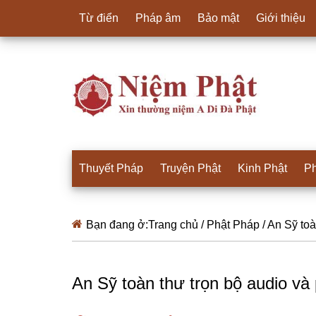
Từ điển
Pháp âm
Bảo mật
Giới thiệu
Thuyết Pháp
Truyện Phật
Kinh Phật
Ph
Bạn đang ở:
Trang chủ
/
Phật Pháp
/
An Sỹ toà
An Sỹ toàn thư trọn bộ audio và