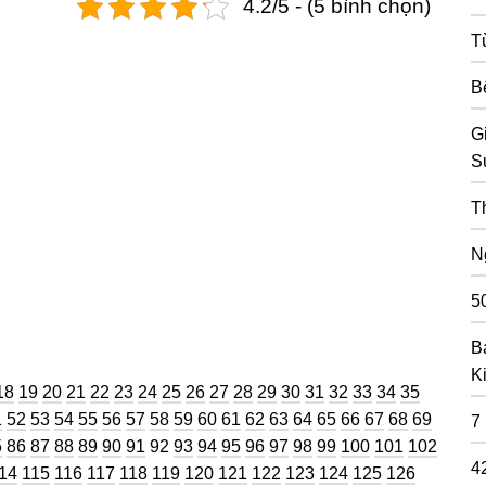
4.2/5 - (5 bình chọn)
T
B
G
S
T
N
5
B
K
ng
Trang
Trang
Trang
Trang
Trang
Trang
Trang
Trang
Trang
Trang
Trang
Trang
Trang
Trang
Trang
Trang
Trang
Trang
Trang
18
19
20
21
22
23
24
25
26
27
28
29
30
31
32
33
34
35
g
ang
Trang
Trang
Trang
Trang
Trang
Trang
Trang
Trang
Trang
Trang
Trang
Trang
Trang
Trang
Trang
Trang
Trang
Trang
Trang
1
52
53
54
55
56
57
58
59
60
61
62
63
64
65
66
67
68
69
7
g
ang
Trang
Trang
Trang
Trang
Trang
Trang
Trang
Trang
Trang
Trang
Trang
Trang
Trang
Trang
Trang
Trang
Trang
5
86
87
88
89
90
91
92
93
94
95
96
97
98
99
100
101
102
4
rang
Trang
Trang
Trang
Trang
Trang
Trang
Trang
Trang
Trang
Trang
Trang
Trang
Trang
14
115
116
117
118
119
120
121
122
123
124
125
126