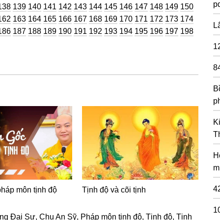
pd
g
Trang
Trang
Trang
Trang
Trang
Trang
Trang
Trang
Trang
Trang
Trang
Trang
Trang
Trang
138
139
140
141
142
143
144
145
146
147
148
149
150
g
Trang
Trang
Trang
Trang
Trang
Trang
Trang
Trang
Trang
Trang
Trang
Trang
Trang
Trang
162
163
164
165
166
167
168
169
170
171
172
173
174
L
g
Trang
Trang
Trang
Trang
Trang
Trang
Trang
Trang
Trang
Trang
Trang
Trang
Trang
Trang
186
187
188
189
190
191
192
193
194
195
196
197
198
1
8
Bồ
p
K
T
H
m
4
háp môn tịnh độ
Tịnh độ và cõi tịnh
1
ng Đại Sư
,
Chu An Sỹ
,
Pháp môn tịnh độ
,
Tịnh độ
,
Tịnh