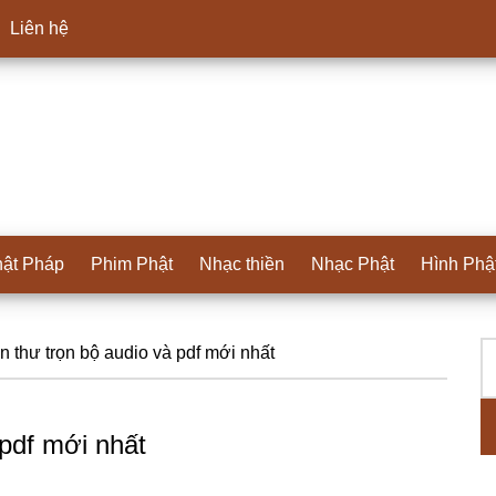
Liên hệ
ật Pháp
Phim Phật
Nhạc thiền
Nhạc Phật
Hình Phậ
T
S
n thư trọn bộ audio và pdf mới nhất
ki
c
 pdf mới nhất