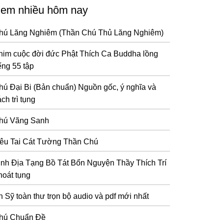
em nhiều hôm nay
hú Lăng Nghiêm (Thần Chú Thủ Lăng Nghiêm)
him cuộc đời đức Phật Thích Ca Buddha lồng
ếng 55 tập
hú Đại Bi (Bản chuẩn) Nguồn gốc, ý nghĩa và
ch trì tụng
hú Vãng Sanh
iêu Tai Cát Tường Thần Chú
inh Địa Tạng Bồ Tát Bổn Nguyện Thầy Thích Trí
hoát tụng
n Sỹ toàn thư trọn bộ audio và pdf mới nhất
hú Chuẩn Đề