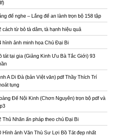
f)
ắng để nghe – Lắng để an lành trọn bộ 158 tập
2 cách từ bỏ tà dâm, tà hạnh hiệu quả
4 hình ảnh minh họa Chú Đại Bi
 tát tại gia (Giảng Kinh Ưu Bà Tắc Giới) 93
hần
inh A Di Đà (bản Việt văn) pdf Thầy Thích Trí
hoát tụng
oàng Đế Nội Kinh (Chơn Nguyên) trọn bộ pdf và
p3
2 Thủ Nhãn ấn pháp theo chú Đại Bi
0 Hình ảnh Văn Thù Sư Lợi Bồ Tát đẹp nhất