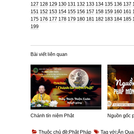
Trang
Trang
Trang
Trang
Trang
Trang
Trang
Trang
Trang
Tran
127
128
129
130
131
132
133
134
135
136
137
Trang
Trang
Trang
Trang
Trang
Trang
Trang
Trang
Trang
Tran
151
152
153
154
155
156
157
158
159
160
161
Trang
Trang
Trang
Trang
Trang
Trang
Trang
Trang
Trang
Tran
175
176
177
178
179
180
181
182
183
184
185
199
Bài viết liên quan
Chánh tín niệm Phật
Nguồn gốc p
Thuộc chủ đề:
Phật Pháp
Tag với:
Ấn Qua