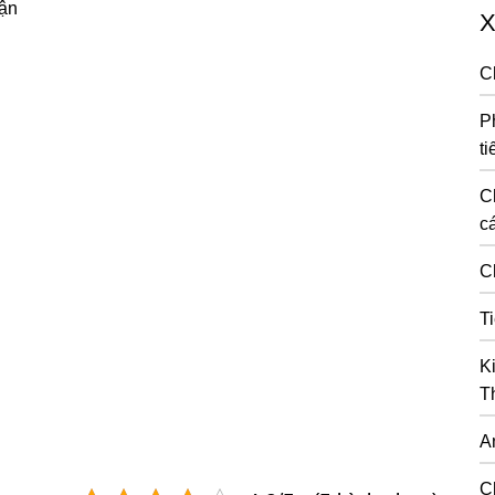
uận
X
C
P
ti
C
cá
C
T
K
T
A
C