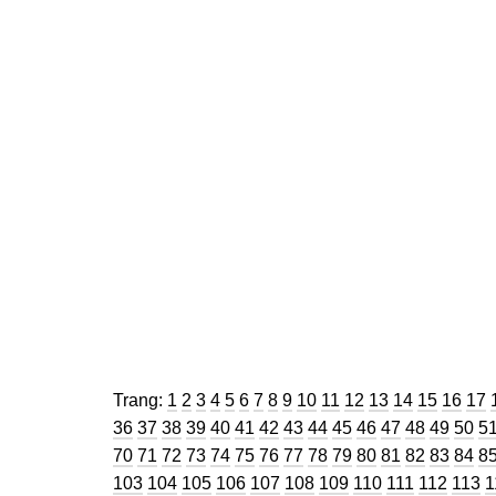
Trang
Trang
Trang
Trang
Trang
Trang
Trang
Trang
Trang
Trang
Trang
Trang
Trang
Trang
Trang
Trang
Tra
Trang:
1
2
3
4
5
6
7
8
9
10
11
12
13
14
15
16
17
Trang
Trang
Trang
Trang
Trang
Trang
Trang
Trang
Trang
Trang
Trang
Trang
Trang
Tran
Tr
36
37
38
39
40
41
42
43
44
45
46
47
48
49
50
5
Trang
Trang
Trang
Trang
Trang
Trang
Trang
Trang
Trang
Trang
Trang
Trang
Trang
Tran
Tr
70
71
72
73
74
75
76
77
78
79
80
81
82
83
84
8
Trang
Trang
Trang
Trang
Trang
Trang
Trang
Trang
Trang
Trang
Trang
T
103
104
105
106
107
108
109
110
111
112
113
1