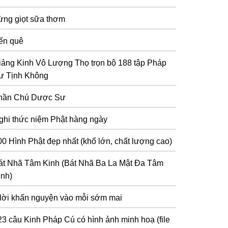
ừng giọt sữa thơm
ến quê
iảng Kinh Vô Lượng Thọ trọn bộ 188 tập Pháp
ư Tịnh Không
hần Chú Dược Sư
ghi thức niệm Phật hàng ngày
00 Hình Phật đẹp nhất (khổ lớn, chất lượng cao)
át Nhã Tâm Kinh (Bát Nhã Ba La Mật Đa Tâm
inh)
 lời khấn nguyện vào mỗi sớm mai
23 câu Kinh Pháp Cú có hình ảnh minh hoạ (file