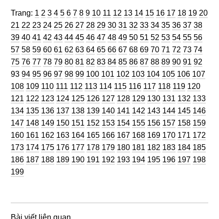
Trang
Trang
Trang
Trang
Trang
Trang
Trang
Trang
Trang
Trang
Trang
Trang
Trang
Trang
Trang
Trang
Trang
Trang
Trang
Trang
Trang:
1
2
3
4
5
6
7
8
9
10
11
12
13
14
15
16
17
18
19
20
Trang
Trang
Trang
Trang
Trang
Trang
Trang
Trang
Trang
Trang
Trang
Trang
Trang
Trang
Trang
Trang
Trang
Trang
Tran
21
22
23
24
25
26
27
28
29
30
31
32
33
34
35
36
37
38
Trang
Trang
Trang
Trang
Trang
Trang
Trang
Trang
Trang
Trang
Trang
Trang
Trang
Trang
Trang
Trang
Trang
Tran
39
40
41
42
43
44
45
46
47
48
49
50
51
52
53
54
55
56
Trang
Trang
Trang
Trang
Trang
Trang
Trang
Trang
Trang
Trang
Trang
Trang
Trang
Trang
Trang
Trang
Trang
Tran
57
58
59
60
61
62
63
64
65
66
67
68
69
70
71
72
73
74
Trang
Trang
Trang
Trang
Trang
Trang
Trang
Trang
Trang
Trang
Trang
Trang
Trang
Trang
Trang
Trang
Trang
Tran
75
76
77
78
79
80
81
82
83
84
85
86
87
88
89
90
91
92
Trang
Trang
Trang
Trang
Trang
Trang
Trang
Trang
Trang
Trang
Trang
Trang
Trang
Trang
Tra
93
94
95
96
97
98
99
100
101
102
103
104
105
106
107
Trang
Trang
Trang
Trang
Trang
Trang
Trang
Trang
Trang
Trang
Trang
Trang
Tran
108
109
110
111
112
113
114
115
116
117
118
119
120
Trang
Trang
Trang
Trang
Trang
Trang
Trang
Trang
Trang
Trang
Trang
Trang
Tra
121
122
123
124
125
126
127
128
129
130
131
132
133
Trang
Trang
Trang
Trang
Trang
Trang
Trang
Trang
Trang
Trang
Trang
Trang
Tra
134
135
136
137
138
139
140
141
142
143
144
145
146
Trang
Trang
Trang
Trang
Trang
Trang
Trang
Trang
Trang
Trang
Trang
Trang
Tra
147
148
149
150
151
152
153
154
155
156
157
158
159
Trang
Trang
Trang
Trang
Trang
Trang
Trang
Trang
Trang
Trang
Trang
Trang
Tra
160
161
162
163
164
165
166
167
168
169
170
171
172
Trang
Trang
Trang
Trang
Trang
Trang
Trang
Trang
Trang
Trang
Trang
Trang
Tra
173
174
175
176
177
178
179
180
181
182
183
184
185
Trang
Trang
Trang
Trang
Trang
Trang
Trang
Trang
Trang
Trang
Trang
Trang
Tra
186
187
188
189
190
191
192
193
194
195
196
197
198
199
Bài viết liên quan