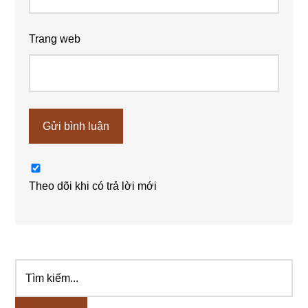
Trang web
Theo dõi khi có trả lời mới
Tìm
Sidebar
kiếm...
chính