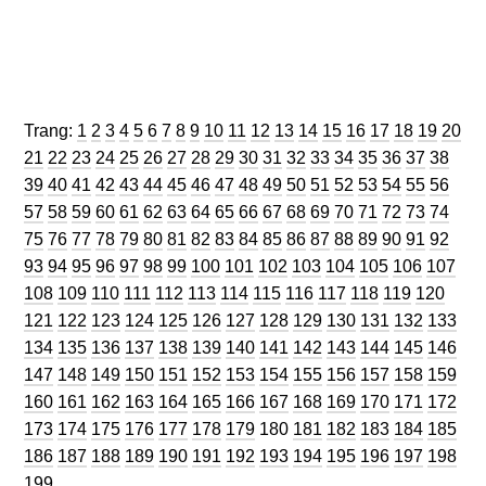
Trang
Trang
Trang
Trang
Trang
Trang
Trang
Trang
Trang
Trang
Trang
Trang
Trang
Trang
Trang
Trang
Trang
Trang
Trang
Trang
Trang:
1
2
3
4
5
6
7
8
9
10
11
12
13
14
15
16
17
18
19
20
Trang
Trang
Trang
Trang
Trang
Trang
Trang
Trang
Trang
Trang
Trang
Trang
Trang
Trang
Trang
Trang
Trang
Trang
Tran
21
22
23
24
25
26
27
28
29
30
31
32
33
34
35
36
37
38
Trang
Trang
Trang
Trang
Trang
Trang
Trang
Trang
Trang
Trang
Trang
Trang
Trang
Trang
Trang
Trang
Trang
Tran
39
40
41
42
43
44
45
46
47
48
49
50
51
52
53
54
55
56
Trang
Trang
Trang
Trang
Trang
Trang
Trang
Trang
Trang
Trang
Trang
Trang
Trang
Trang
Trang
Trang
Trang
Tran
57
58
59
60
61
62
63
64
65
66
67
68
69
70
71
72
73
74
Trang
Trang
Trang
Trang
Trang
Trang
Trang
Trang
Trang
Trang
Trang
Trang
Trang
Trang
Trang
Trang
Trang
Tran
75
76
77
78
79
80
81
82
83
84
85
86
87
88
89
90
91
92
Trang
Trang
Trang
Trang
Trang
Trang
Trang
Trang
Trang
Trang
Trang
Trang
Trang
Trang
Tra
93
94
95
96
97
98
99
100
101
102
103
104
105
106
107
Trang
Trang
Trang
Trang
Trang
Trang
Trang
Trang
Trang
Trang
Trang
Trang
Tran
108
109
110
111
112
113
114
115
116
117
118
119
120
Trang
Trang
Trang
Trang
Trang
Trang
Trang
Trang
Trang
Trang
Trang
Trang
Tra
121
122
123
124
125
126
127
128
129
130
131
132
133
Trang
Trang
Trang
Trang
Trang
Trang
Trang
Trang
Trang
Trang
Trang
Trang
Tra
134
135
136
137
138
139
140
141
142
143
144
145
146
Trang
Trang
Trang
Trang
Trang
Trang
Trang
Trang
Trang
Trang
Trang
Trang
Tra
147
148
149
150
151
152
153
154
155
156
157
158
159
Trang
Trang
Trang
Trang
Trang
Trang
Trang
Trang
Trang
Trang
Trang
Trang
Tra
160
161
162
163
164
165
166
167
168
169
170
171
172
Trang
Trang
Trang
Trang
Trang
Trang
Trang
Trang
Trang
Trang
Trang
Trang
Tra
173
174
175
176
177
178
179
180
181
182
183
184
185
Trang
Trang
Trang
Trang
Trang
Trang
Trang
Trang
Trang
Trang
Trang
Trang
Tra
186
187
188
189
190
191
192
193
194
195
196
197
198
199