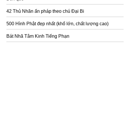
42 Thủ Nhãn ấn pháp theo chú Đại Bi
500 Hình Phật đẹp nhất (khổ lớn, chất lượng cao)
Bát Nhã Tâm Kinh Tiếng Phạn
423 câu Kinh Pháp Cú có hình ảnh minh hoạ (file pdf)
36 Hình ảnh Đại Thế Chí Bồ Tát đẹp
Chú đại bi 108 biến do Thầy Thích Trí Thoát tụng
Bồ tát tại gia (Giảng Kinh Ưu Bà Tắc Giới) 93 phần
Lấy cái tạm đổi cái thật
Thay đổi vận mệnh phần 2
Lắng để nghe – Lắng để an lành trọn bộ 158 tập