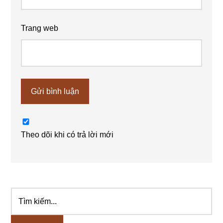
Trang web
Theo dõi khi có trả lời mới
Tìm
Sidebar
kiếm...
chính