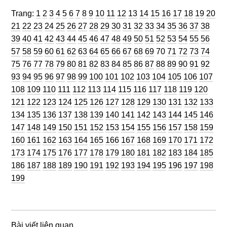
Trang
Trang
Trang
Trang
Trang
Trang
Trang
Trang
Trang
Trang
Trang
Trang
Trang
Trang
Trang
Trang
Trang
Trang
Trang
Trang
Trang:
1
2
3
4
5
6
7
8
9
10
11
12
13
14
15
16
17
18
19
20
Trang
Trang
Trang
Trang
Trang
Trang
Trang
Trang
Trang
Trang
Trang
Trang
Trang
Trang
Trang
Trang
Trang
Trang
Tran
21
22
23
24
25
26
27
28
29
30
31
32
33
34
35
36
37
38
Trang
Trang
Trang
Trang
Trang
Trang
Trang
Trang
Trang
Trang
Trang
Trang
Trang
Trang
Trang
Trang
Trang
Tran
39
40
41
42
43
44
45
46
47
48
49
50
51
52
53
54
55
56
Trang
Trang
Trang
Trang
Trang
Trang
Trang
Trang
Trang
Trang
Trang
Trang
Trang
Trang
Trang
Trang
Trang
Tran
57
58
59
60
61
62
63
64
65
66
67
68
69
70
71
72
73
74
Trang
Trang
Trang
Trang
Trang
Trang
Trang
Trang
Trang
Trang
Trang
Trang
Trang
Trang
Trang
Trang
Trang
Tran
75
76
77
78
79
80
81
82
83
84
85
86
87
88
89
90
91
92
Trang
Trang
Trang
Trang
Trang
Trang
Trang
Trang
Trang
Trang
Trang
Trang
Trang
Trang
Tra
93
94
95
96
97
98
99
100
101
102
103
104
105
106
107
Trang
Trang
Trang
Trang
Trang
Trang
Trang
Trang
Trang
Trang
Trang
Trang
Tran
108
109
110
111
112
113
114
115
116
117
118
119
120
Trang
Trang
Trang
Trang
Trang
Trang
Trang
Trang
Trang
Trang
Trang
Trang
Tra
121
122
123
124
125
126
127
128
129
130
131
132
133
Trang
Trang
Trang
Trang
Trang
Trang
Trang
Trang
Trang
Trang
Trang
Trang
Tra
134
135
136
137
138
139
140
141
142
143
144
145
146
Trang
Trang
Trang
Trang
Trang
Trang
Trang
Trang
Trang
Trang
Trang
Trang
Tra
147
148
149
150
151
152
153
154
155
156
157
158
159
Trang
Trang
Trang
Trang
Trang
Trang
Trang
Trang
Trang
Trang
Trang
Trang
Tra
160
161
162
163
164
165
166
167
168
169
170
171
172
Trang
Trang
Trang
Trang
Trang
Trang
Trang
Trang
Trang
Trang
Trang
Trang
Tra
173
174
175
176
177
178
179
180
181
182
183
184
185
Trang
Trang
Trang
Trang
Trang
Trang
Trang
Trang
Trang
Trang
Trang
Trang
Tra
186
187
188
189
190
191
192
193
194
195
196
197
198
199
Bài viết liên quan