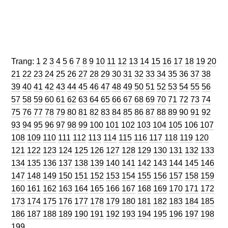
Trang
Trang
Trang
Trang
Trang
Trang
Trang
Trang
Trang
Trang
Trang
Trang
Trang
Trang
Trang
Trang
Trang
Trang
Trang
Trang
Trang:
1
2
3
4
5
6
7
8
9
10
11
12
13
14
15
16
17
18
19
20
Trang
Trang
Trang
Trang
Trang
Trang
Trang
Trang
Trang
Trang
Trang
Trang
Trang
Trang
Trang
Trang
Trang
Trang
Tran
21
22
23
24
25
26
27
28
29
30
31
32
33
34
35
36
37
38
Trang
Trang
Trang
Trang
Trang
Trang
Trang
Trang
Trang
Trang
Trang
Trang
Trang
Trang
Trang
Trang
Trang
Tran
39
40
41
42
43
44
45
46
47
48
49
50
51
52
53
54
55
56
Trang
Trang
Trang
Trang
Trang
Trang
Trang
Trang
Trang
Trang
Trang
Trang
Trang
Trang
Trang
Trang
Trang
Tran
57
58
59
60
61
62
63
64
65
66
67
68
69
70
71
72
73
74
Trang
Trang
Trang
Trang
Trang
Trang
Trang
Trang
Trang
Trang
Trang
Trang
Trang
Trang
Trang
Trang
Trang
Tran
75
76
77
78
79
80
81
82
83
84
85
86
87
88
89
90
91
92
Trang
Trang
Trang
Trang
Trang
Trang
Trang
Trang
Trang
Trang
Trang
Trang
Trang
Trang
Tra
93
94
95
96
97
98
99
100
101
102
103
104
105
106
107
Trang
Trang
Trang
Trang
Trang
Trang
Trang
Trang
Trang
Trang
Trang
Trang
Tran
108
109
110
111
112
113
114
115
116
117
118
119
120
Trang
Trang
Trang
Trang
Trang
Trang
Trang
Trang
Trang
Trang
Trang
Trang
Tra
121
122
123
124
125
126
127
128
129
130
131
132
133
Trang
Trang
Trang
Trang
Trang
Trang
Trang
Trang
Trang
Trang
Trang
Trang
Tra
134
135
136
137
138
139
140
141
142
143
144
145
146
Trang
Trang
Trang
Trang
Trang
Trang
Trang
Trang
Trang
Trang
Trang
Trang
Tra
147
148
149
150
151
152
153
154
155
156
157
158
159
Trang
Trang
Trang
Trang
Trang
Trang
Trang
Trang
Trang
Trang
Trang
Trang
Tra
160
161
162
163
164
165
166
167
168
169
170
171
172
Trang
Trang
Trang
Trang
Trang
Trang
Trang
Trang
Trang
Trang
Trang
Trang
Tra
173
174
175
176
177
178
179
180
181
182
183
184
185
Trang
Trang
Trang
Trang
Trang
Trang
Trang
Trang
Trang
Trang
Trang
Trang
Tra
186
187
188
189
190
191
192
193
194
195
196
197
198
199