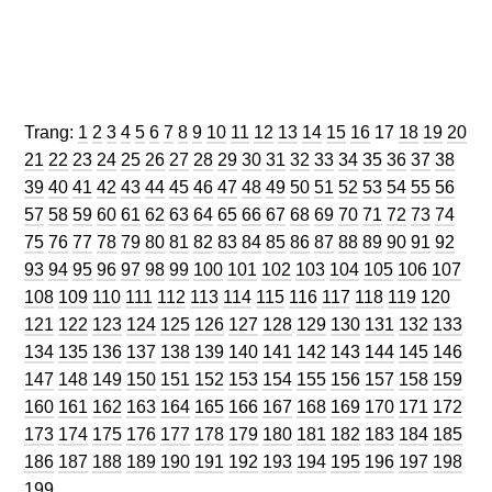
Trang
Trang
Trang
Trang
Trang
Trang
Trang
Trang
Trang
Trang
Trang
Trang
Trang
Trang
Trang
Trang
Trang
Trang
Trang
Trang
Trang:
1
2
3
4
5
6
7
8
9
10
11
12
13
14
15
16
17
18
19
20
Trang
Trang
Trang
Trang
Trang
Trang
Trang
Trang
Trang
Trang
Trang
Trang
Trang
Trang
Trang
Trang
Trang
Trang
Tran
21
22
23
24
25
26
27
28
29
30
31
32
33
34
35
36
37
38
Trang
Trang
Trang
Trang
Trang
Trang
Trang
Trang
Trang
Trang
Trang
Trang
Trang
Trang
Trang
Trang
Trang
Tran
39
40
41
42
43
44
45
46
47
48
49
50
51
52
53
54
55
56
Trang
Trang
Trang
Trang
Trang
Trang
Trang
Trang
Trang
Trang
Trang
Trang
Trang
Trang
Trang
Trang
Trang
Tran
57
58
59
60
61
62
63
64
65
66
67
68
69
70
71
72
73
74
Trang
Trang
Trang
Trang
Trang
Trang
Trang
Trang
Trang
Trang
Trang
Trang
Trang
Trang
Trang
Trang
Trang
Tran
75
76
77
78
79
80
81
82
83
84
85
86
87
88
89
90
91
92
Trang
Trang
Trang
Trang
Trang
Trang
Trang
Trang
Trang
Trang
Trang
Trang
Trang
Trang
Tra
93
94
95
96
97
98
99
100
101
102
103
104
105
106
107
Trang
Trang
Trang
Trang
Trang
Trang
Trang
Trang
Trang
Trang
Trang
Trang
Tran
108
109
110
111
112
113
114
115
116
117
118
119
120
Trang
Trang
Trang
Trang
Trang
Trang
Trang
Trang
Trang
Trang
Trang
Trang
Tra
121
122
123
124
125
126
127
128
129
130
131
132
133
Trang
Trang
Trang
Trang
Trang
Trang
Trang
Trang
Trang
Trang
Trang
Trang
Tra
134
135
136
137
138
139
140
141
142
143
144
145
146
Trang
Trang
Trang
Trang
Trang
Trang
Trang
Trang
Trang
Trang
Trang
Trang
Tra
147
148
149
150
151
152
153
154
155
156
157
158
159
Trang
Trang
Trang
Trang
Trang
Trang
Trang
Trang
Trang
Trang
Trang
Trang
Tra
160
161
162
163
164
165
166
167
168
169
170
171
172
Trang
Trang
Trang
Trang
Trang
Trang
Trang
Trang
Trang
Trang
Trang
Trang
Tra
173
174
175
176
177
178
179
180
181
182
183
184
185
Trang
Trang
Trang
Trang
Trang
Trang
Trang
Trang
Trang
Trang
Trang
Trang
Tra
186
187
188
189
190
191
192
193
194
195
196
197
198
199