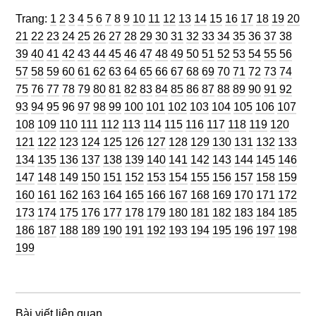
Trang
Trang
Trang
Trang
Trang
Trang
Trang
Trang
Trang
Trang
Trang
Trang
Trang
Trang
Trang
Trang
Trang
Trang
Trang
Trang
Trang:
1
2
3
4
5
6
7
8
9
10
11
12
13
14
15
16
17
18
19
20
Trang
Trang
Trang
Trang
Trang
Trang
Trang
Trang
Trang
Trang
Trang
Trang
Trang
Trang
Trang
Trang
Trang
Trang
Tran
21
22
23
24
25
26
27
28
29
30
31
32
33
34
35
36
37
38
Trang
Trang
Trang
Trang
Trang
Trang
Trang
Trang
Trang
Trang
Trang
Trang
Trang
Trang
Trang
Trang
Trang
Tran
39
40
41
42
43
44
45
46
47
48
49
50
51
52
53
54
55
56
Trang
Trang
Trang
Trang
Trang
Trang
Trang
Trang
Trang
Trang
Trang
Trang
Trang
Trang
Trang
Trang
Trang
Tran
57
58
59
60
61
62
63
64
65
66
67
68
69
70
71
72
73
74
Trang
Trang
Trang
Trang
Trang
Trang
Trang
Trang
Trang
Trang
Trang
Trang
Trang
Trang
Trang
Trang
Trang
Tran
75
76
77
78
79
80
81
82
83
84
85
86
87
88
89
90
91
92
Trang
Trang
Trang
Trang
Trang
Trang
Trang
Trang
Trang
Trang
Trang
Trang
Trang
Trang
Tra
93
94
95
96
97
98
99
100
101
102
103
104
105
106
107
Trang
Trang
Trang
Trang
Trang
Trang
Trang
Trang
Trang
Trang
Trang
Trang
Tran
108
109
110
111
112
113
114
115
116
117
118
119
120
Trang
Trang
Trang
Trang
Trang
Trang
Trang
Trang
Trang
Trang
Trang
Trang
Tra
121
122
123
124
125
126
127
128
129
130
131
132
133
Trang
Trang
Trang
Trang
Trang
Trang
Trang
Trang
Trang
Trang
Trang
Trang
Tra
134
135
136
137
138
139
140
141
142
143
144
145
146
Trang
Trang
Trang
Trang
Trang
Trang
Trang
Trang
Trang
Trang
Trang
Trang
Tra
147
148
149
150
151
152
153
154
155
156
157
158
159
Trang
Trang
Trang
Trang
Trang
Trang
Trang
Trang
Trang
Trang
Trang
Trang
Tra
160
161
162
163
164
165
166
167
168
169
170
171
172
Trang
Trang
Trang
Trang
Trang
Trang
Trang
Trang
Trang
Trang
Trang
Trang
Tra
173
174
175
176
177
178
179
180
181
182
183
184
185
Trang
Trang
Trang
Trang
Trang
Trang
Trang
Trang
Trang
Trang
Trang
Trang
Tra
186
187
188
189
190
191
192
193
194
195
196
197
198
199
Bài viết liên quan