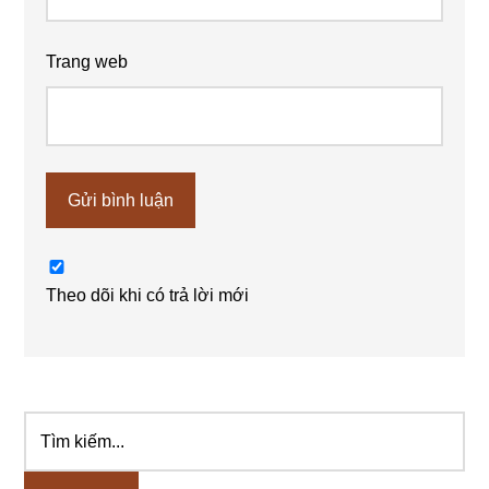
Trang web
Theo dõi khi có trả lời mới
Tìm
Sidebar
kiếm...
chính