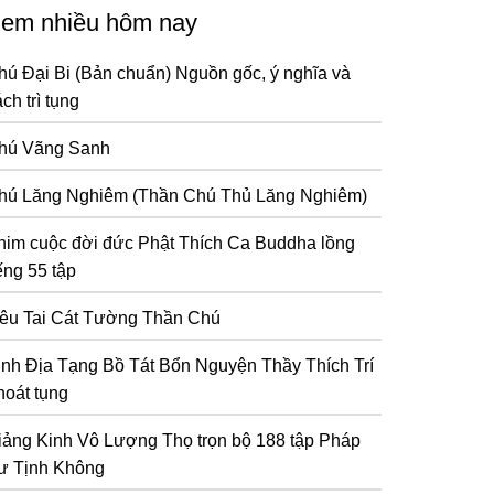
em nhiều hôm nay
hú Đại Bi (Bản chuẩn) Nguồn gốc, ý nghĩa và
ch trì tụng
hú Vãng Sanh
hú Lăng Nghiêm (Thần Chú Thủ Lăng Nghiêm)
him cuộc đời đức Phật Thích Ca Buddha lồng
ếng 55 tập
iêu Tai Cát Tường Thần Chú
inh Địa Tạng Bồ Tát Bổn Nguyện Thầy Thích Trí
hoát tụng
iảng Kinh Vô Lượng Thọ trọn bộ 188 tập Pháp
ư Tịnh Không