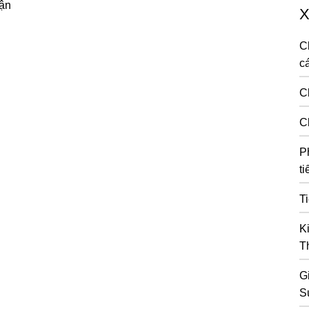
uận
X
C
cá
C
C
P
ti
T
K
T
G
S