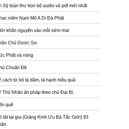
n Sỹ toàn thư trọn bộ audio và pdf mới nhất
hạc niệm Nam Mô A Di Đà Phật
 lời khấn nguyện vào mỗi sớm mai
hần Chú Dược Sư
ức Phật và nàng
hú Chuẩn Đề
2 cách từ bỏ tà dâm, tà hạnh hiệu quả
2 Thủ Nhãn ấn pháp theo chú Đại Bi
ến quê
 tát tại gia (Giảng Kinh Ưu Bà Tắc Giới) 93
hần