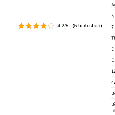
A
N
4.2/5 - (5 bình chọn)
7
T
Đ
C
1
4
B
Bồ
p