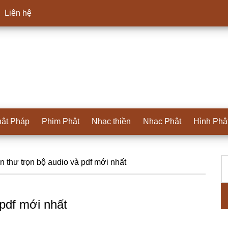
Liên hệ
ật Pháp
Phim Phật
Nhạc thiền
Nhạc Phật
Hình Phậ
T
S
n thư trọn bộ audio và pdf mới nhất
ki
c
 pdf mới nhất