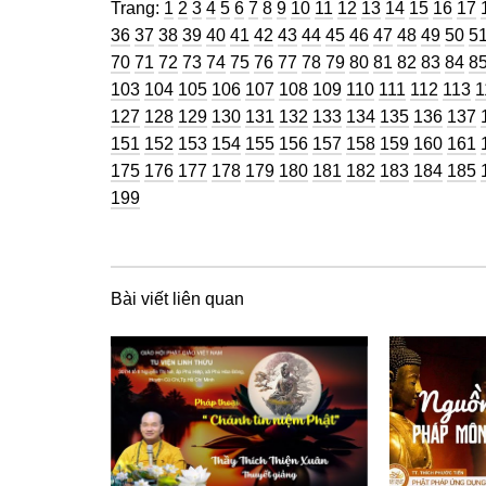
Trang
Trang
Trang
Trang
Trang
Trang
Trang
Trang
Trang
Trang
Trang
Trang
Trang
Trang
Trang
Trang
Tra
Trang:
1
2
3
4
5
6
7
8
9
10
11
12
13
14
15
16
17
Trang
Trang
Trang
Trang
Trang
Trang
Trang
Trang
Trang
Trang
Trang
Trang
Trang
Tran
Tr
36
37
38
39
40
41
42
43
44
45
46
47
48
49
50
5
Trang
Trang
Trang
Trang
Trang
Trang
Trang
Trang
Trang
Trang
Trang
Trang
Trang
Tran
Tr
70
71
72
73
74
75
76
77
78
79
80
81
82
83
84
8
Trang
Trang
Trang
Trang
Trang
Trang
Trang
Trang
Trang
Trang
Trang
T
103
104
105
106
107
108
109
110
111
112
113
1
Trang
Trang
Trang
Trang
Trang
Trang
Trang
Trang
Trang
Tran
127
128
129
130
131
132
133
134
135
136
137
Trang
Trang
Trang
Trang
Trang
Trang
Trang
Trang
Trang
Tran
151
152
153
154
155
156
157
158
159
160
161
Trang
Trang
Trang
Trang
Trang
Trang
Trang
Trang
Trang
Tran
175
176
177
178
179
180
181
182
183
184
185
199
Bài viết liên quan