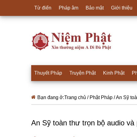
Từ điển
Pháp âm
Bảo mật
Giới thiệu
Thuyết Pháp
Truyện Phật
Kinh Phật
Ph
Bạn đang ở:
Trang chủ
/
Phật Pháp
/
An Sỹ toà
An Sỹ toàn thư trọn bộ audio và