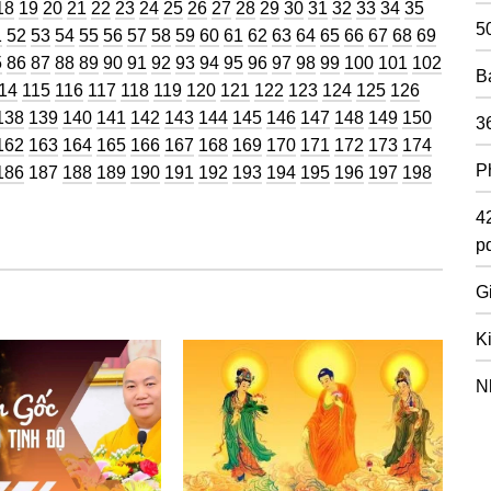
ng
Trang
Trang
Trang
Trang
Trang
Trang
Trang
Trang
Trang
Trang
Trang
Trang
Trang
Trang
Trang
Trang
Trang
Trang
Trang
18
19
20
21
22
23
24
25
26
27
28
29
30
31
32
33
34
35
5
g
ang
Trang
Trang
Trang
Trang
Trang
Trang
Trang
Trang
Trang
Trang
Trang
Trang
Trang
Trang
Trang
Trang
Trang
Trang
Trang
1
52
53
54
55
56
57
58
59
60
61
62
63
64
65
66
67
68
69
g
ang
Trang
Trang
Trang
Trang
Trang
Trang
Trang
Trang
Trang
Trang
Trang
Trang
Trang
Trang
Trang
Trang
Trang
5
86
87
88
89
90
91
92
93
94
95
96
97
98
99
100
101
102
B
rang
Trang
Trang
Trang
Trang
Trang
Trang
Trang
Trang
Trang
Trang
Trang
Trang
Trang
14
115
116
117
118
119
120
121
122
123
124
125
126
g
Trang
Trang
Trang
Trang
Trang
Trang
Trang
Trang
Trang
Trang
Trang
Trang
Trang
Trang
138
139
140
141
142
143
144
145
146
147
148
149
150
3
g
Trang
Trang
Trang
Trang
Trang
Trang
Trang
Trang
Trang
Trang
Trang
Trang
Trang
Trang
162
163
164
165
166
167
168
169
170
171
172
173
174
P
g
Trang
Trang
Trang
Trang
Trang
Trang
Trang
Trang
Trang
Trang
Trang
Trang
Trang
Trang
186
187
188
189
190
191
192
193
194
195
196
197
198
4
pd
G
K
N