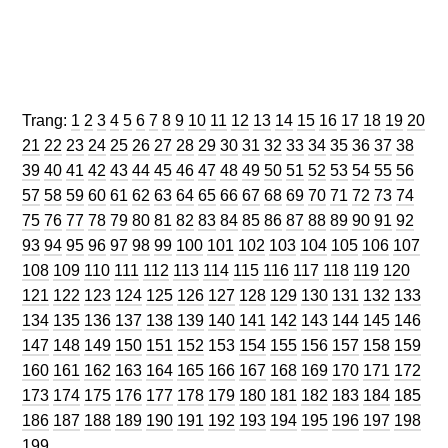
Trang
Trang
Trang
Trang
Trang
Trang
Trang
Trang
Trang
Trang
Trang
Trang
Trang
Trang
Trang
Trang
Trang
Trang
Trang
Trang
Trang:
1
2
3
4
5
6
7
8
9
10
11
12
13
14
15
16
17
18
19
20
Trang
Trang
Trang
Trang
Trang
Trang
Trang
Trang
Trang
Trang
Trang
Trang
Trang
Trang
Trang
Trang
Trang
Trang
Tran
21
22
23
24
25
26
27
28
29
30
31
32
33
34
35
36
37
38
Trang
Trang
Trang
Trang
Trang
Trang
Trang
Trang
Trang
Trang
Trang
Trang
Trang
Trang
Trang
Trang
Trang
Tran
39
40
41
42
43
44
45
46
47
48
49
50
51
52
53
54
55
56
Trang
Trang
Trang
Trang
Trang
Trang
Trang
Trang
Trang
Trang
Trang
Trang
Trang
Trang
Trang
Trang
Trang
Tran
57
58
59
60
61
62
63
64
65
66
67
68
69
70
71
72
73
74
Trang
Trang
Trang
Trang
Trang
Trang
Trang
Trang
Trang
Trang
Trang
Trang
Trang
Trang
Trang
Trang
Trang
Tran
75
76
77
78
79
80
81
82
83
84
85
86
87
88
89
90
91
92
Trang
Trang
Trang
Trang
Trang
Trang
Trang
Trang
Trang
Trang
Trang
Trang
Trang
Trang
Tra
93
94
95
96
97
98
99
100
101
102
103
104
105
106
107
Trang
Trang
Trang
Trang
Trang
Trang
Trang
Trang
Trang
Trang
Trang
Trang
Tran
108
109
110
111
112
113
114
115
116
117
118
119
120
Trang
Trang
Trang
Trang
Trang
Trang
Trang
Trang
Trang
Trang
Trang
Trang
Tra
121
122
123
124
125
126
127
128
129
130
131
132
133
Trang
Trang
Trang
Trang
Trang
Trang
Trang
Trang
Trang
Trang
Trang
Trang
Tra
134
135
136
137
138
139
140
141
142
143
144
145
146
Trang
Trang
Trang
Trang
Trang
Trang
Trang
Trang
Trang
Trang
Trang
Trang
Tra
147
148
149
150
151
152
153
154
155
156
157
158
159
Trang
Trang
Trang
Trang
Trang
Trang
Trang
Trang
Trang
Trang
Trang
Trang
Tra
160
161
162
163
164
165
166
167
168
169
170
171
172
Trang
Trang
Trang
Trang
Trang
Trang
Trang
Trang
Trang
Trang
Trang
Trang
Tra
173
174
175
176
177
178
179
180
181
182
183
184
185
Trang
Trang
Trang
Trang
Trang
Trang
Trang
Trang
Trang
Trang
Trang
Trang
Tra
186
187
188
189
190
191
192
193
194
195
196
197
198
199